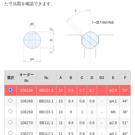
た寸法図を確認できます。
オーダー
選択
№
A
B
C
D
D2
E
F
№
108266
BB101-1
10
8.6
0.7
0.7
-
φ2.8
50°
108268
BB102-1
10
8.4
0.8
0.8
-
φ4.1
44°
108269
BB103-1
10
8
1
1
-
M6
38°
108270
BB111-1
11
9.8
0.6
0.6
-
φ2.8
51°
108273
BB112-1
11
9.5
0.8
0.8
-
φ4.1
46°