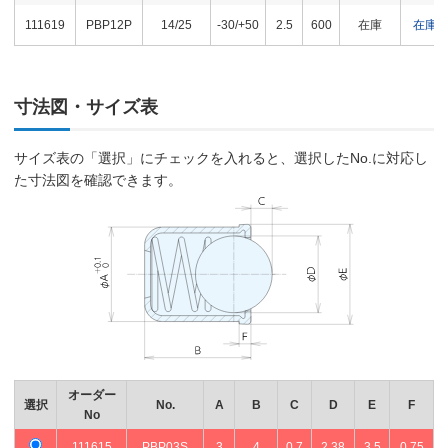
111619
PBP12P
14/25
-30/+50
2.5
600
在庫
在庫
寸法図・サイズ表
サイズ表の「選択」にチェックを入れると、選択したNo.に対応し
た寸法図を確認できます。
オーダー
選択
No.
A
B
C
D
E
F
No
111615
PBP03S
3
4
0.7
2.38
3.5
0.75