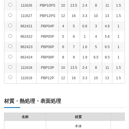
111626
PBP10PS
10
13.5
2.4
8
11
1.5
111627
PBP12PS
12
16
3.3
10
13
1.5
962421
PBP04P
4
5
0.8
3
4.6
1
962422
PBP05P
5
6
1
4
5.6
1
962423
PBP06P
6
7
1.6
5
6.5
1
962424
PBP08P
8
9
1.9
6.5
8.5
1
111618
PBP10P
10
13.5
2.4
8
11
1.5
111619
PBP12P
12
16
3.3
10
13
1.5
材質・熱処理・表面処理
名称
材質
本体