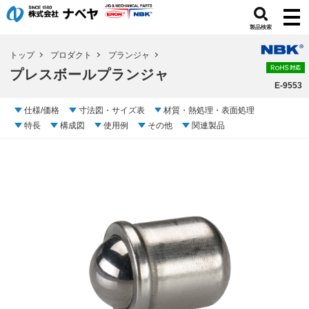
製品検索
トップ
プロダクト
プランジャ
プレスボールプランジャ
E-9553
仕様/価格
寸法図・サイズ表
材質・熱処理・表面処理
特長
構成図
使用例
その他
関連製品