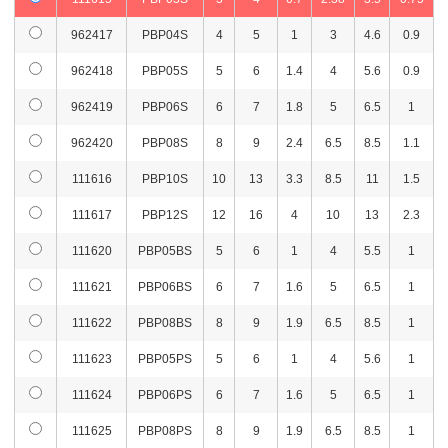
962417
PBP04S
4
5
1
3
4.6
0.9
962418
PBP05S
5
6
1.4
4
5.6
0.9
962419
PBP06S
6
7
1.8
5
6.5
1
962420
PBP08S
8
9
2.4
6.5
8.5
1.1
111616
PBP10S
10
13
3.3
8.5
11
1.5
111617
PBP12S
12
16
4
10
13
2.3
111620
PBP05BS
5
6
1
4
5.5
1
111621
PBP06BS
6
7
1.6
5
6.5
1
111622
PBP08BS
8
9
1.9
6.5
8.5
1
111623
PBP05PS
5
6
1
4
5.6
1
111624
PBP06PS
6
7
1.6
5
6.5
1
111625
PBP08PS
8
9
1.9
6.5
8.5
1