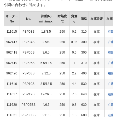
や問い合わせに進めます。
オーダー
荷重(N)
耐熱度
質量
No.
価格
在庫設定
在庫情
No
min./max.
℃
g
111615
PBP03S
1.8/3.5
250
0.2
310
在庫
在庫
962417
PBP04S
2.5/6
250
0.35
300
在庫
在庫
962418
PBP05S
3/6.5
250
0.6
300
在庫
在庫
962419
PBP06S
5.5/11.5
250
1
310
在庫
在庫
962420
PBP08S
7/12.5
250
2.2
400
在庫
在庫
111616
PBP10S
8.5/18.5
250
4.4
530
在庫
在庫
111617
PBP12S
12/26.5
250
7.3
640
在庫
在庫
111620
PBP05BS
4/6.5
250
0.8
630
在庫
在庫
111621
PBP06BS
6/11.5
250
1.3
680
在庫
在庫