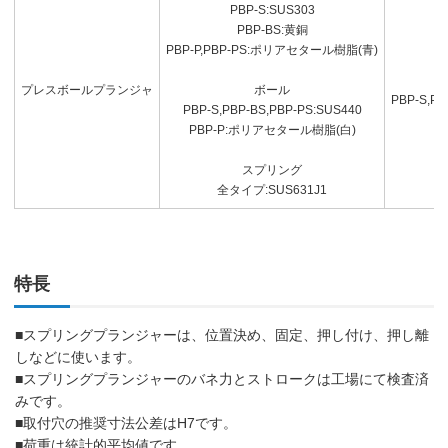
PBP-S:SUS303
PBP-BS:黄銅
PBP-P,PBP-PS:ポリアセタール樹脂(青)
プレスボールプランジャ
ボール
PBP-S,P
PBP-S,PBP-BS,PBP-PS:SUS440
PBP-P:ポリアセタール樹脂(白)
スプリング
全タイプ:SUS631J1
特長
■スプリングプランジャーは、位置決め、固定、押し付け、押し離
しなどに使います。
■スプリングプランジャーのバネ力とストロークは工場にて検査済
みです。
■取付穴の推奨寸法公差はH7です。
■荷重は統計的平均値です。