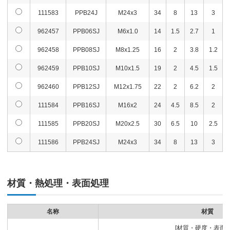
111583
PPB24J
M24x3
34
8
13
3
962457
PPB06SJ
M6x1.0
14
1.5
2.7
1
962458
PPB08SJ
M8x1.25
16
2
3.8
1.2
962459
PPB10SJ
M10x1.5
19
2
4.5
1.5
962460
PPB12SJ
M12x1.75
22
2
6.2
2
111584
PPB16SJ
M16x2
24
4.5
8.5
2
111585
PPB20SJ
M20x2.5
30
6.5
10
2.5
111586
PPB24SJ
M24x3
34
8
13
3
材質・熱処理・表面処理
名称
材質
[材質・硬度・表面処