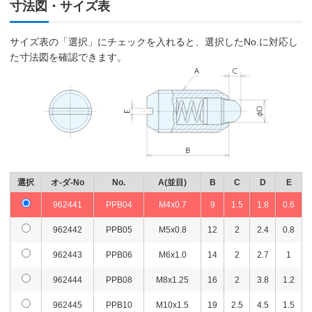
寸法図・サイズ表
サイズ表の「選択」にチェックを入れると、選択したNo.に対応し
た寸法図を確認できます。
選択
オ-ダ-No
No.
A(並目)
B
C
D
E
962441
PPB04
M4x0.7
9
1.5
1.8
0.6
962442
PPB05
M5x0.8
12
2
2.4
0.8
962443
PPB06
M6x1.0
14
2
2.7
1
962444
PPB08
M8x1.25
16
2
3.8
1.2
962445
PPB10
M10x1.5
19
2.5
4.5
1.5