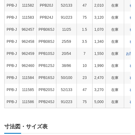
PPB-J
111582
PPB20J
52/133
47
2,010
在庫
在
PPB-J
111583
PPB24J
91/223
75
3,120
在庫
在
PPB-J
962457
PPB06SJ
11/25
1.5
1,070
在庫
在
PPB-J
962458
PPB08SJ
25/59
3.5
1,340
在庫
在
PPB-J
962459
PPB10SJ
20/54
7
1,550
在庫
お問
PPB-J
962460
PPB12SJ
38/96
10
1,990
在庫
在
PPB-J
111584
PPB16SJ
50/100
23
2,470
在庫
在
PPB-J
111585
PPB20SJ
52/133
47
3,270
在庫
在
PPB-J
111586
PPB24SJ
91/223
75
5,000
在庫
在
寸法図・サイズ表