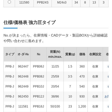
111580
PPB24S
M24x3
34
8
13
3
仕様/価格表 強力圧タイプ
No.が決まったら、在庫情報・CADデータ・製品BOXから詳細確認
や問い合わせに進めます。
荷重(N)
タイプ
オ-ダ-№
№
質量(g)
価格
在庫設定
在庫
min./max.
PPB-J
962447
PPB06J
11/25
1.5
360
在庫
在
PPB-J
962448
PPB08J
25/59
3.5
470
在庫
在
PPB-J
962449
PPB10J
20/54
7
540
在庫
在
PPB-J
962450
PPB12J
38/96
10
930
在庫
お問
PPB-J
111581
PPB16J
50/100
23
1,200
在庫
在