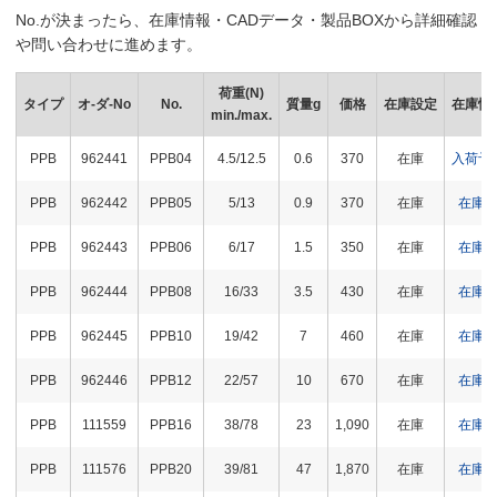
No.が決まったら、在庫情報・CADデータ・製品BOXから詳細確認
や問い合わせに進めます。
荷重(N)
タイプ
オ-ダ-No
No.
質量g
価格
在庫設定
在庫情
min./max.
PPB
962441
PPB04
4.5/12.5
0.6
370
在庫
入荷予
PPB
962442
PPB05
5/13
0.9
370
在庫
在庫
PPB
962443
PPB06
6/17
1.5
350
在庫
在庫
PPB
962444
PPB08
16/33
3.5
430
在庫
在庫
PPB
962445
PPB10
19/42
7
460
在庫
在庫
PPB
962446
PPB12
22/57
10
670
在庫
在庫
PPB
111559
PPB16
38/78
23
1,090
在庫
在庫
PPB
111576
PPB20
39/81
47
1,870
在庫
在庫