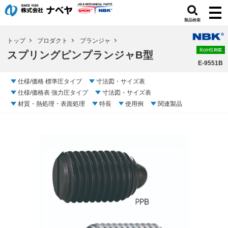
製品検索
トップ
プロダクト
プランジャ
スプリングピンプランジャB型
E-9551B
仕様/価格 標準圧タイプ
寸法図・サイズ表
仕様/価格表 強力圧タイプ
寸法図・サイズ表
材質・熱処理・表面処理
特長
使用例
関連製品