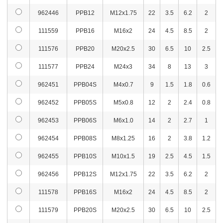
962446
PPB12
M12x1.75
22
3.5
6.2
2
111559
PPB16
M16x2
24
4.5
8.5
2
111576
PPB20
M20x2.5
30
6.5
10
2.5
111577
PPB24
M24x3
34
8
13
3
962451
PPB04S
M4x0.7
9
1.5
1.8
0.6
962452
PPB05S
M5x0.8
12
2
2.4
0.8
962453
PPB06S
M6x1.0
14
2
2.7
1
962454
PPB08S
M8x1.25
16
2
3.8
1.2
962455
PPB10S
M10x1.5
19
2.5
4.5
1.5
962456
PPB12S
M12x1.75
22
3.5
6.2
2
111578
PPB16S
M16x2
24
4.5
8.5
2
111579
PPB20S
M20x2.5
30
6.5
10
2.5