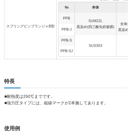
№
本体
PPB
SUM22L
全体焼入
スプリングピンプランジャB型
黒染め(四三酸化鉄被膜)
PPB-J
黒染め(
PPB-S
SUS303
PPB-SJ
特長
■耐熱度は250℃までです。
■強力圧タイプには、縦線マークが2本施してあります。
使用例