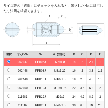
サイズ表の「選択」にチェックを入れると、選択したNo.に対応し
た寸法図を確認できます。
選択
オ-ダ-№
№
A（並目）
B
C
D
E
962447
PPB06J
M6x1.0
14
2
2.7
1
962448
PPB08J
M8x1.25
16
2
3.8
1.2
962449
PPB10J
M10x1.5
19
2.5
4.5
1.5
962450
PPB12J
M12x1.75
22
3.5
6.2
2
111581
PPB16J
M16x2
24
4.5
8.5
2
111582
PPB20J
M20x2.5
30
6.5
10
2.5