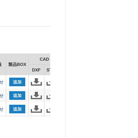
CAD
報
製品BOX
DXF
STEP
せ
追加
せ
追加
せ
追加