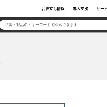
お役立ち
情報
導入
支援
サー
ス