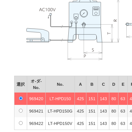
オ-ダ-
選択
No.
A
B
C
D
E
No.
969420
LT-HPD150
425
151
143
80
63
969421
LT-HPD150G
425
151
143
80
63
969422
LT-HPD150V
425
151
143
80
63