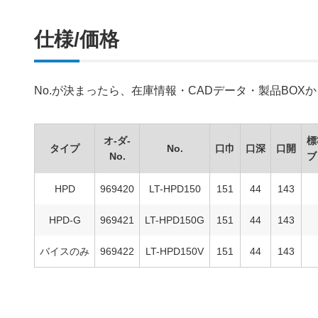
仕様/価格
No.が決まったら、在庫情報・CADデータ・製品BO
オ-ダ-
標
タイプ
No.
口巾
口深
口開
No.
ブ
HPD
969420
LT-HPD150
151
44
143
HPD-G
969421
LT-HPD150G
151
44
143
バイスのみ
969422
LT-HPD150V
151
44
143