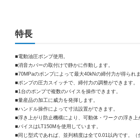
特長
■電動油圧ポンプ使用。
■消音カバーの取付けで静かに作動します。
■70MPaのポンプによって最大40kNの締付力が得られ
■ポンプの圧力スイッチで、締付力の調整ができます。
■1台のポンプで複数のバイスを操作できます。
■量産品の加工に威力を発揮します。
■ハンドル操作によって寸法設置ができます。
■浮き上がり防止機構により、可動体・ワークの浮き上
■バイスはLT150Mを使用しています。
■同じ型式であれば、並列精度は全て0.01以内です。