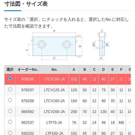
寸法図・サイズ表
ステップ
LT125M
932164
LT125M-SJ
M12
サイズ表の「選択」にチェックを入れると、選択したNo.に対応し
LT150M
た寸法図を確認できます。
ステップ
LT150MC
932166
LT150M-SJ
M12
LT-HPD150
ステップ
LT200M
932168
LT200M-SJ
M16
ステップ
LT250M
932170
LT250M-SJ
M16
LT150L
選択
オーダーNo.
No.
A
B
C
D
E
F
G
ステップ
955471
LT150L-SJ
M10
LTM150WL
978206
LTCV100-JA
102
45
12
60
27
11
18
ステップ
LTH3P125
910772
LTH3P125-SJ
M10
978207
LTCV125-JA
125
50
12
75
30
11
18
ステップ
LTH3P150S
969386
LTH3P150S-SJ
M10
978208
LTCV160-JA
160
60
12
90
35
11
18
984582
LTCV200-JA
200
70
12
130
40
11
18
962537
LTF75-JA
76
32
14
46
18
M8
-
930332
LTF100-JA
102
45
16
60
27
11
18