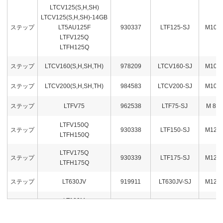
LTCV125(S,H,SH)
LTCV125(S,H,SH)-14GB
ステップ
LT5AU125F
930337
LTF125-SJ
M10
LTFV125Q
LTFH125Q
ステップ
LTCV160(S,H,SH,TH)
978209
LTCV160-SJ
M10
ステップ
LTCV200(S,H,SH,TH)
984583
LTCV200-SJ
M10
ステップ
LTFV75
962538
LTF75-SJ
M 8
LTFV150Q
ステップ
930338
LTF150-SJ
M12
LTFH150Q
LTFV175Q
ステップ
930339
LTF175-SJ
M12
LTFH175Q
ステップ
LT630JV
919911
LT630JV-SJ
M12
LT100M
ステップ
LT100MC
932162
LT100M-SJ
M 8
LTM100WL