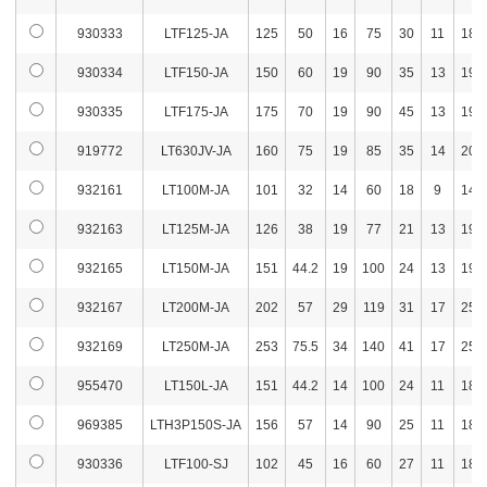
930333
LTF125-JA
125
50
16
75
30
11
18
930334
LTF150-JA
150
60
19
90
35
13
19
930335
LTF175-JA
175
70
19
90
45
13
19
919772
LT630JV-JA
160
75
19
85
35
14
20
932161
LT100M-JA
101
32
14
60
18
9
14
932163
LT125M-JA
126
38
19
77
21
13
19
932165
LT150M-JA
151
44.2
19
100
24
13
19
932167
LT200M-JA
202
57
29
119
31
17
25
932169
LT250M-JA
253
75.5
34
140
41
17
25
955470
LT150L-JA
151
44.2
14
100
24
11
18
969385
LTH3P150S-JA
156
57
14
90
25
11
18
930336
LTF100-SJ
102
45
16
60
27
11
18