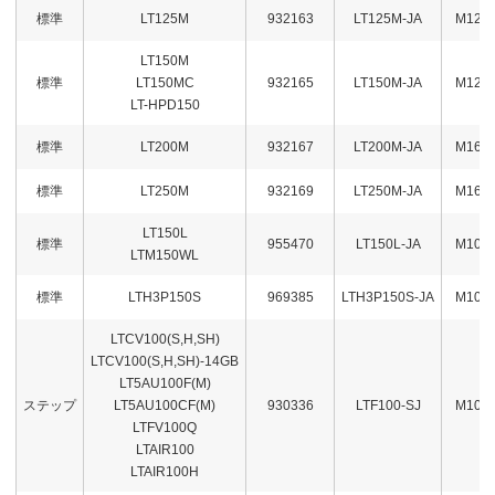
標準
LT125M
932163
LT125M-JA
M12
LT150M
標準
LT150MC
932165
LT150M-JA
M12
LT-HPD150
標準
LT200M
932167
LT200M-JA
M16
標準
LT250M
932169
LT250M-JA
M16
LT150L
標準
955470
LT150L-JA
M10
LTM150WL
標準
LTH3P150S
969385
LTH3P150S-JA
M10
LTCV100(S,H,SH)
LTCV100(S,H,SH)-14GB
LT5AU100F(M)
ステップ
LT5AU100CF(M)
930336
LTF100-SJ
M10
LTFV100Q
LTAIR100
LTAIR100H