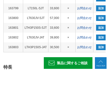
163799
LT150L-SJT
33,600
×
お問合わせ
追加
163800
LT630JV-SJT
57,000
×
お問合わせ
追加
163801
LTH3P150S-SJT
33,600
×
お問合わせ
追加
163802
LT630JV-JAT
39,800
×
お問合わせ
追加
163803
LTH3P150S-JAT
30,500
×
お問合わせ
追加
製品に関する
ご相談
PAGE TOP
特長
■ロックタイトマシンバイスシリーズの口金です。
焼入れ品で耐摩耗性に優れ、厚み・高さを研削で高精度に仕上げて
います。
■平面の標準口金、段差付きのステップの2種類から選択できます。
薄物や貫通穴加工時のワークの嵩上げは、標準口金を使用する場合
パラレルブロックで嵩上げ、ステップの口金は段差に直接ワークを