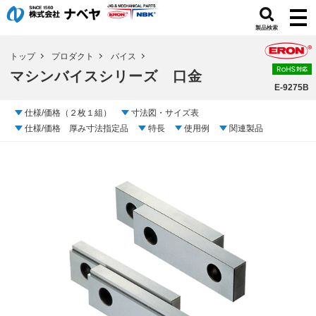
製品検索
トップ
プロダクト
バイス
マシンバイスシリーズ 口金
E-9275B
仕様/価格（２枚１組）
寸法図・サイズ表
仕様/価格 厚み寸法指定品
特長
使用例
関連製品