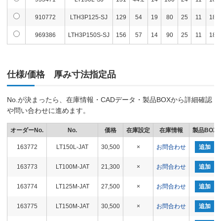
910772
LTH3P125-SJ
129
54
19
80
25
11
18
969386
LTH3P150S-SJ
156
57
14
90
25
11
18
仕様/価格 厚み寸法指定品
No.が決まったら、在庫情報・CADデータ・製品BOXから詳細確認
や問い合わせに進めます。
オーダーNo.
No.
価格
在庫設定
在庫情報
製品BOX
163772
LT150L-JAT
30,500
×
お問合わせ
追加
163773
LT100M-JAT
21,300
×
お問合わせ
追加
163774
LT125M-JAT
27,500
×
お問合わせ
追加
163775
LT150M-JAT
30,500
×
お問合わせ
追加