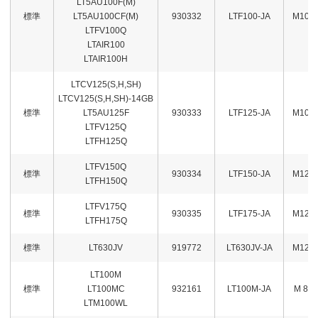
LT5AU100F(M)
標準
LT5AU100CF(M)
930332
LTF100-JA
M10
LTFV100Q
LTAIR100
LTAIR100H
LTCV125(S,H,SH)
LTCV125(S,H,SH)-14GB
標準
LT5AU125F
930333
LTF125-JA
M10
LTFV125Q
LTFH125Q
LTFV150Q
標準
930334
LTF150-JA
M12
LTFH150Q
LTFV175Q
標準
930335
LTF175-JA
M12
LTFH175Q
標準
LT630JV
919772
LT630JV-JA
M12
LT100M
標準
LT100MC
932161
LT100M-JA
M 8
LTM100WL