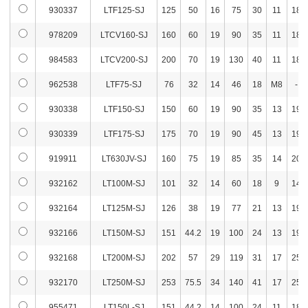
930337
LTF125-SJ
125
50
16
75
30
11
18
978209
LTCV160-SJ
160
60
19
90
35
11
18
984583
LTCV200-SJ
200
70
19
130
40
11
18
962538
LTF75-SJ
76
32
14
46
18
M8
-
930338
LTF150-SJ
150
60
19
90
35
13
19
930339
LTF175-SJ
175
70
19
90
45
13
19
919911
LT630JV-SJ
160
75
19
85
35
14
20
932162
LT100M-SJ
101
32
14
60
18
9
14
932164
LT125M-SJ
126
38
19
77
21
13
19
932166
LT150M-SJ
151
44.2
19
100
24
13
19
932168
LT200M-SJ
202
57
29
119
31
17
25
932170
LT250M-SJ
253
75.5
34
140
41
17
25
955471
LT150L-SJ
151
44.2
14
100
24
11
18