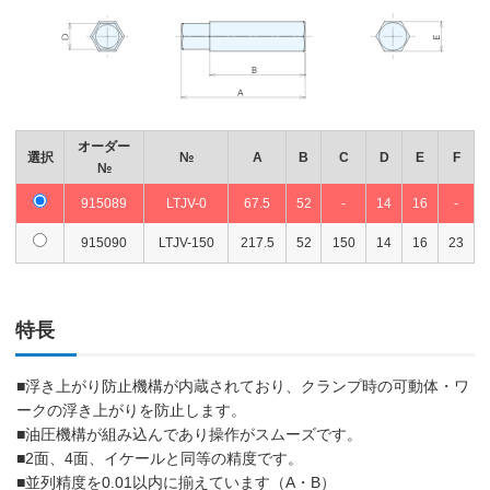
オーダー
選択
№
A
B
C
D
E
F
№
915089
LTJV-0
67.5
52
-
14
16
-
915090
LTJV-150
217.5
52
150
14
16
23
特長
■浮き上がり防止機構が内蔵されており、クランプ時の可動体・ワ
ークの浮き上がりを防止します。
■油圧機構が組み込んであり操作がスムーズです。
■2面、4面、イケールと同等の精度です。
■並列精度を0.01以内に揃えています（A・B）