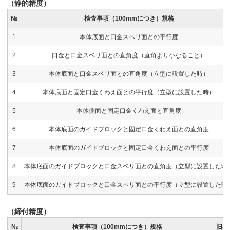
（静的精度）
№
検査事項（100mmにつき）規格
1
本体底面と口金スベリ面との平行度
2
口金と口金スベリ面との直角度（直角より小なること）
3
本体底面と口金スベリ面との直角度（立型に設置した時）
4
本体底面と固定口金くわえ面との平行度（立型に設置した時）
5
本体側面と固定口金くわえ面と直角度
6
本体底面のガイドブロックと固定口金くわえ面との直角度
7
本体底面のガイドブロックと固定口金くわえ面との平行度
8
本体底面のガイドブロックと口金スベリ面との直角度（立型に設置した時
9
本体底面のガイドブロックと口金スベリ面との平行度（立型に設置した時
（締付精度）
№
検査事項（100mmにつき）規格
旧J