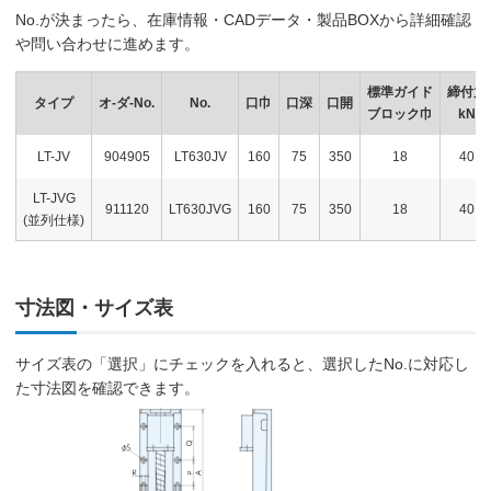
No.が決まったら、在庫情報・CADデータ・製品BOXから詳細確認
や問い合わせに進めます。
標準ガイド
締付力
タイプ
オ-ダ-No.
No.
口巾
口深
口開
ブロック巾
kN
LT-JV
904905
LT630JV
160
75
350
18
40
LT-JVG
911120
LT630JVG
160
75
350
18
40
(並列仕様)
寸法図・サイズ表
サイズ表の「選択」にチェックを入れると、選択したNo.に対応し
た寸法図を確認できます。