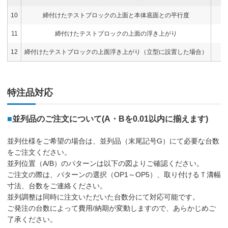
10
締付けたテストブロックの上面と本体底面との平行度
11
締付けたテストブロックの上面の浮き上がり
12
締付けたテストブロックの上面浮き上がり（立型に設置した場合）
特注品対応
■
並列品のご注文について(A・Bを0.01以内に揃えます)
並列仕様をご希望の場合は、並列品（末尾記号G）にて必要な台数
をご注文ください。
並列位置（A/B）のパターンは以下の図よりご確認ください。
ご注文の際は、パターンの選択（OP1～OP5）、取り付けるＴ溝幅
寸法、台数をご連絡ください。
並列調整は同時に注文いただいた台数分にて対応可能です。
ご発注の台数によって費用/納期が変動しますので、あらかじめご
了承ください。