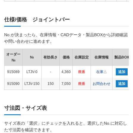
仕様/価格 ジョイントバー
No.が決まったら、在庫情報・CADデータ・製品BOXから詳細確認
や問い合わせに進めます。
オーダー
№
有効長さ
価格
在庫設定
在庫情報
製品BOX
№
915089
LTJV-0
-
4,360
廃番
在庫△
追加
915090
LTJV-150
150
7,050
廃番
お問合わせ
追加
寸法図・サイズ表
サイズ表の「選択」にチェックを入れると、選択したNo.に対応し
た寸法図を確認できます。