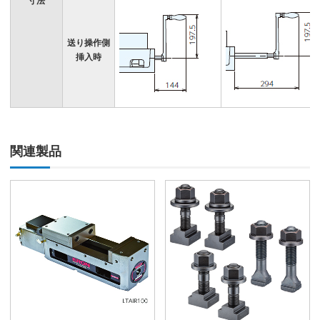
寸法
送り操作側
挿入時
関連製品