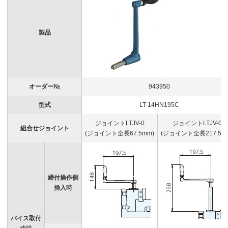
製品
オーダー№
943950
型式
LT-14HN195C
ジョイントLTJV-0
ジョイントLTJV-0
組合せジョイント
(ジョイント全長67.5mm)
(ジョイント全長217.5m
締付操作側
挿入時
バイス取付