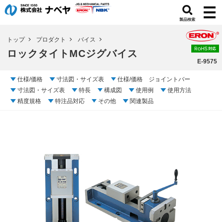
製品検索
トップ
プロダクト
バイス
ロックタイトMCジグバイス
E-9575
仕様/価格
寸法図・サイズ表
仕様/価格 ジョイントバー
寸法図・サイズ表
特長
構成図
使用例
使用方法
精度規格
特注品対応
その他
関連製品