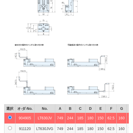
選択
オ-ダ-No.
No.
A
B
C
D
E
F
G
H
904905
LT630JV
749
244
185
180
150
62.5
160
75
911120
LT630JVG
749
244
185
180
150
62.5
160
75