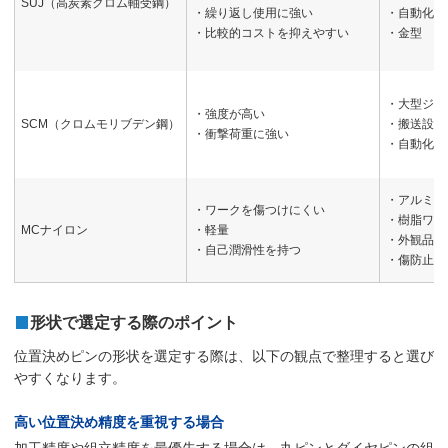
SUJ（高炭素クロム軸受鋼）
・繰り返し使用に強い
・自動化設
・比較的コストを抑えやすい
・金型
・大型ジグ
・強度が高い
SCM（クロムモリブデン鋼）
・搬送設備
・衝撃荷重に強い
・自動化設
・アルミワ
・ワークを傷つけにくい
・樹脂ワー
MCナイロン
・軽量
・外観品質
・自己潤滑性を持つ
・傷防止ジ
形状で選定する際のポイント
位置決めピンの形状を選定する際は、以下の観点で整理すると選び
やすくなります。
高い位置決め精度を重視する場合