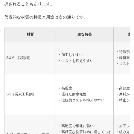
択されることもあります。
代表的な材質の特長と用途は次の通りです。
材質
主な特長
主
・特殊形状
・加工しやすい
SUM（快削鋼）
・軽荷重用
・コストを抑えやすい
・コスト重
・高硬度
・高頻度着
SK（炭素工具鋼）
・優れた耐摩耗性
・摩耗が問
・比較的コストを抑えやすい
・精密ジグ
・高硬度で摩耗に強い
・加工ジグ
・高精度な位置決めに適している
・組み立て