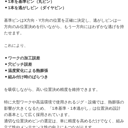
1本を基準ピン（丸ピン）
1本を逃がしピン（ダイヤピン）
基準ピンはX方向・Y方向の位置を正確に決定し、逃がしピンは一
方向のみ位置決めを行いながら、もう一方向にはわずかな逃げを持
たせます。
これにより、
ワークの加工誤差
穴ピッチ誤差
温度変化による熱膨張
組み付け時のばらつき
を吸収しながら、高い位置決め精度を維持できます。
特に大型ワークや高温環境で使用されるジグ・設備では、熱膨張の
影響が大きくなるため、「1本基準・1本逃がし」は位置決め設計
の基本として広く採用されています。
適切な位置決めピンの選定は、単に精度を高めるだけでなく、組み
立て性やメンテナンス性の向上にもつながります。