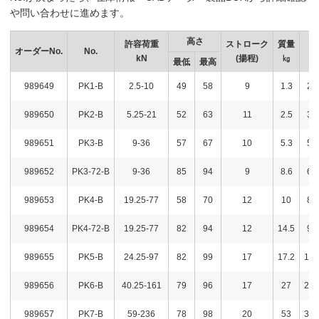
や問い合わせに進めます。
高さ
許容荷重
ストローク
質量
オーダーNo.
No.
kN
(揚程)
㎏
最低
最高
989649
PK1-B
2.5-10
49
58
9
1.3
26
989650
PK2-B
5.25-21
52
63
11
2.5
35
989651
PK3-B
9-36
57
67
10
5.3
54
989652
PK3-72-B
9-36
85
94
9
8.6
60
989653
PK4-B
19.25-77
58
70
12
10
85
989654
PK4-72-B
19.25-77
82
94
12
14.5
91
989655
PK5-B
24.25-97
82
99
17
17.2
107
989656
PK6-B
40.25-161
79
96
17
27
206
989657
PK7-B
59-236
78
98
20
53
344