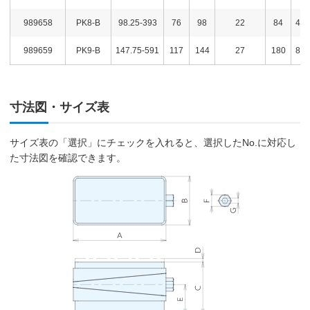
989658
PK8-B
98.25-393
76
98
22
84
469
989659
PK9-B
147.75-591
117
144
27
180
870
寸法図・サイズ表
サイズ表の「選択」にチェックを入れると、選択したNo.に対応し
た寸法図を確認できます。