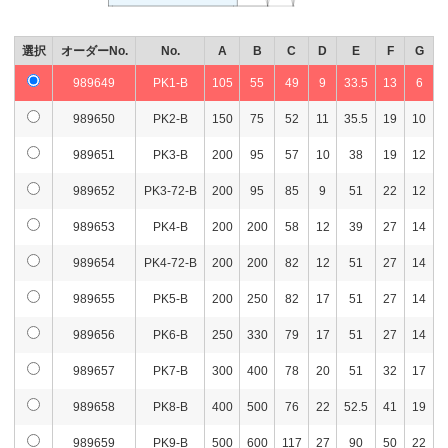
選択
オーダーNo.
No.
A
B
C
D
E
F
G
989649
PK1-B
105
55
49
9
33.5
13
6
989650
PK2-B
150
75
52
11
35.5
19
10
989651
PK3-B
200
95
57
10
38
19
12
989652
PK3-72-B
200
95
85
9
51
22
12
989653
PK4-B
200
200
58
12
39
27
14
989654
PK4-72-B
200
200
82
12
51
27
14
989655
PK5-B
200
250
82
17
51
27
14
989656
PK6-B
250
330
79
17
51
27
14
989657
PK7-B
300
400
78
20
51
32
17
989658
PK8-B
400
500
76
22
52.5
41
19
989659
PK9-B
500
600
117
27
90
50
22