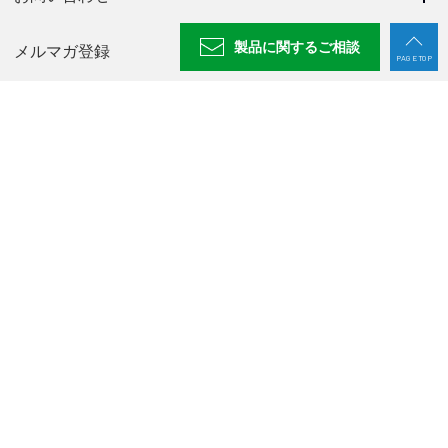
製品に関する
ご相談
メルマガ登録
PAGE TOP
ニュース一覧
採用情報
NABEYA CHANNEL
プライバシーポリシー
廃番製品一覧
〒500-8433 岐阜県岐阜市若杉町25
TEL：
058-273-6521
FAX：058-278-0220
© 2024 NABEYA CO., LTD.