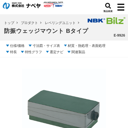
製品検索
トップ
プロダクト
レベリングユニット
防振ウェッジマウント Bタイプ
E-9926
仕様/価格
寸法図・サイズ表
材質・熱処理・表面処理
特長
特性グラフ
選定ナビ
関連製品