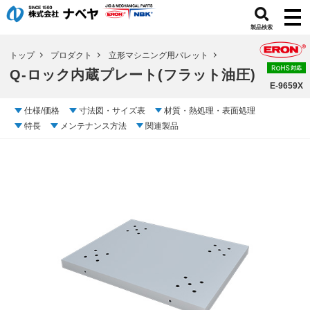
製品検索
トップ
プロダクト
立形マシニング用パレット
Q-ロック内蔵プレート(フラット油圧)
E-9659X
仕様/価格
寸法図・サイズ表
材質・熱処理・表面処理
特長
メンテナンス方法
関連製品