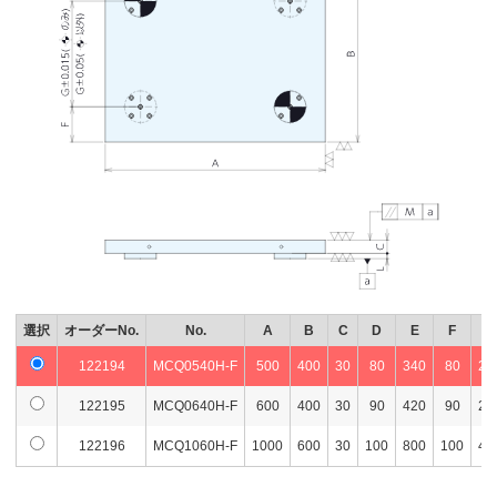
選択
オーダーNo.
No.
A
B
C
D
E
F
G
122194
MCQ0540H-F
500
400
30
80
340
80
24
122195
MCQ0640H-F
600
400
30
90
420
90
22
122196
MCQ1060H-F
1000
600
30
100
800
100
40