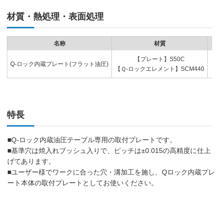
材質・熱処理・表面処理
名称
材質
【プレート】S50C
Q-ロック内蔵プレート(フラット油圧)
【
【Ｑ-ロックエレメント】SCM440
特長
■Q-ロック内蔵油圧テーブル専用の取付プレートです。
■基準穴は焼入れブッシュ入りで、ピッチは±0.015の高精度に仕上
げてあります。
■ユーザー様でワークに合った穴・溝加工を施し、Qロック内蔵プレ
ート本体の取付プレートとしてお使いください。