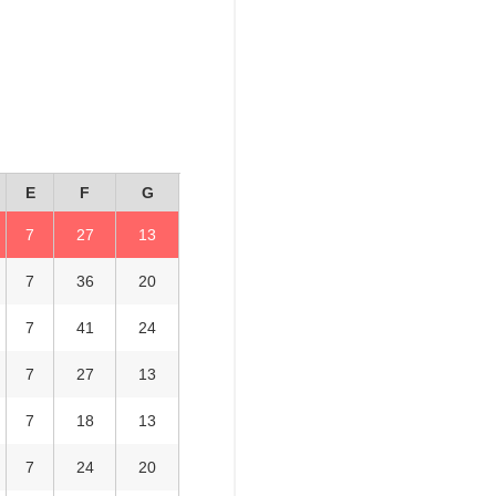
E
F
G
7
27
13
7
36
20
7
41
24
7
27
13
7
18
13
7
24
20