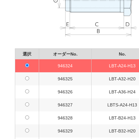
選択
オーダーNo.
No.
946324
LBT-A24-H13
946325
LBT-A32-H20
946326
LBT-A36-H24
946327
LBTS-A24-H13
946328
LBT-B24-H13
946329
LBT-B32-H20