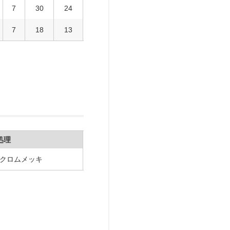
7
30
24
7
18
13
処理
ルクロムメッキ