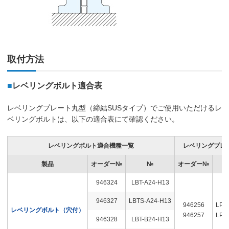
取付方法
■
レベリングボルト適合表
レベリングプレート丸型（締結SUSタイプ）でご使用いただけるレ
ベリングボルトは、以下の適合表にて確認ください。
レベリングボルト適合機種一覧
レベリングプレ
製品
オーダー№
№
オーダー№
946324
LBT-A24-H13
946327
LBTS-A24-H13
946256
LPC
レベリングボルト（穴付）
946257
LPC
946328
LBT-B24-H13