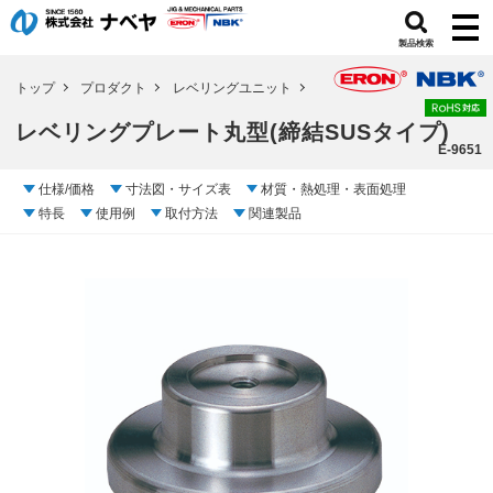
製品検索
トップ
プロダクト
レベリングユニット
レベリングプレート丸型(締結SUSタイプ)
E-9651
仕様/価格
寸法図・サイズ表
材質・熱処理・表面処理
特長
使用例
取付方法
関連製品