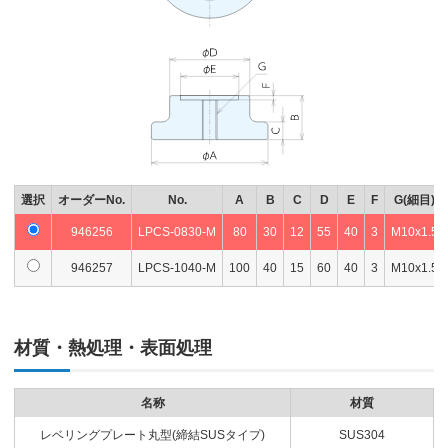
選択
オーダーNo.
No.
A
B
C
D
E
F
G(細目)
946256
LPCS-0830-M
80
30
12
55
40
3
M10x1.5
946257
LPCS-1040-M
100
40
15
60
40
3
M10x1.5
材質・熱処理・表面処理
名称
材質
レベリングプレート丸型(締結SUSタイプ)
SUS304