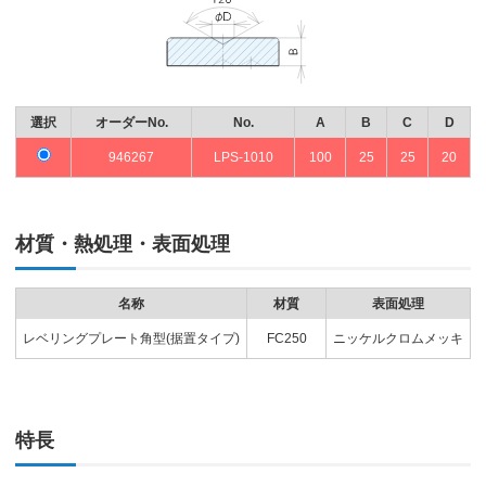
選択
オーダーNo.
No.
A
B
C
D
946267
LPS-1010
100
25
25
20
材質・熱処理・表面処理
名称
材質
表面処理
レベリングプレート角型(据置タイプ)
FC250
ニッケルクロムメッキ
特長