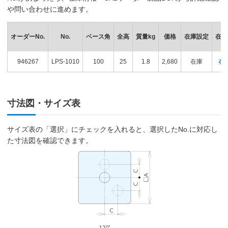
や問い合わせに進めます。
オーダーNo.
No.
ベース角
全高
質量kg
価格
在庫設定
在庫
946267
LPS-1010
100
25
1.8
2,680
在庫
在
寸法図・サイズ表
サイズ表の「選択」にチェックを入れると、選択したNo.に対応し
た寸法図を確認できます。