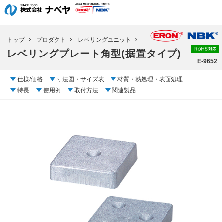
トップ
プロダクト
レベリングユニット
レベリングプレート角型(据置タイプ)
E-9652
仕様/価格
寸法図・サイズ表
材質・熱処理・表面処理
特長
使用例
取付方法
関連製品