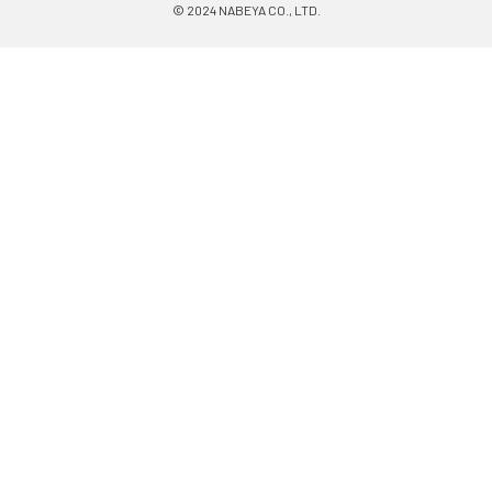
© 2024 NABEYA CO., LTD.