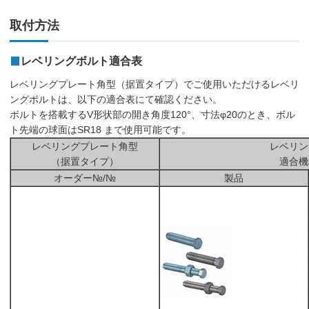
取付方法
レベリングボルト適合表
レベリングプレート角型（据置タイプ）でご使用いただけるレベリ
ングボルトは、以下の適合表にて確認ください。
ボルトを搭載するV形状部の開き角度120°、寸法φ20のとき、ボル
ト先端の球面はSR18 まで使用可能です。
レベリングプレート角型
レベリン
（据置タイプ）
適合機
オーダー№/№
製品