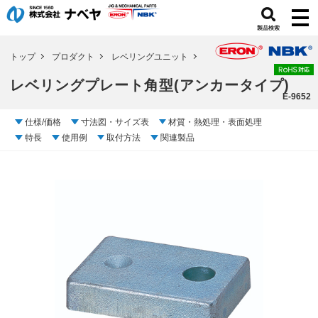
製品検索
トップ
プロダクト
レベリングユニット
レベリングプレート角型(アンカータイプ)
E-9652
仕様/価格
寸法図・サイズ表
材質・熱処理・表面処理
特長
使用例
取付方法
関連製品