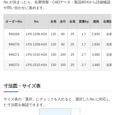
No.が決まったら、在庫情報・CADデータ・製品BOXから詳細確認
や問い合わせに進めます。
オーダーNo.
No.
全長
全巾
全高
質量kg
価格
在庫設
946269
LPS-1208-H20
120
80
25
1.7
2,930
在庫
946270
LPS-1208-H24
120
80
25
1.7
2,930
在庫
946271
LPS-1510-H20
150
100
25
2.7
3,480
在庫
946272
LPS-1510-H24
150
100
25
2.7
3,480
在庫
寸法図・サイズ表
サイズ表の「選択」にチェックを入れると、選択したNo.に対応し
た寸法図を確認できます。