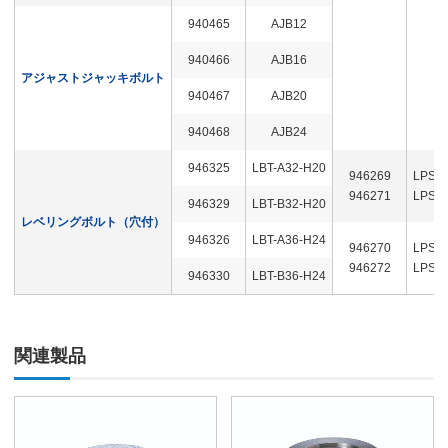
940465
AJB12
940466
AJB16
アジャストジャッキボルト
940467
AJB20
940468
AJB24
946325
LBT-A32-H20
946269
LPS-1
946271
LPS-1
946329
LBT-B32-H20
レベリングボルト（穴付）
946326
LBT-A36-H24
946270
LPS-1
946272
LPS-1
946330
LBT-B36-H24
関連製品