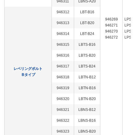
946311
LBNS-A20
946312
LBT-B16
946269
LPS-1
946313
LBT-B20
946271
LPS-1
946270
LPS-1
946314
LBT-B24
946272
LPS-1
946315
LBTS-B16
946316
LBTS-B20
946317
LBTS-B24
レベリングボルト
Bタイプ
946318
LBTN-B12
946319
LBTN-B16
946320
LBTN-B20
946321
LBNS-B12
946322
LBNS-B16
946323
LBNS-B20