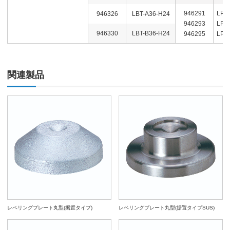
946291
LPH
946326
LBT-A36-H24
946293
LPH
946330
LBT-B36-H24
946295
LPH
関連製品
レベリングプレート丸型(据置タイプ)
レベリングプレート丸型(据置タイプSUS)