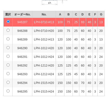
選択
オーダーNo.
No.
A
B
C
D
E
F
G
946287
LPH-0710-H13
100
75
25
60
40
3
13
946288
LPH-0710-H20
100
75
25
60
40
3
20
946289
LPH-1012-H13
120
100
40
60
40
3
13
946290
LPH-1012-H20
120
100
40
60
40
3
20
946291
LPH-1012-H24
120
100
40
60
40
3
24
946292
LPH-1212-H20
125
125
45
60
40
3
20
946293
LPH-1212-H24
125
125
45
60
40
3
24
946294
LPH-1515-H20
150
150
60
70
40
3
20
946295
LPH-1515-H24
150
150
60
70
40
3
24