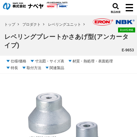
製品検索
トップ
プロダクト
レベリングユニット
レベリングプレートかさあげ型(アンカータ
イプ)
E-9653
仕様/価格
寸法図・サイズ表
材質・熱処理・表面処理
特長
取付方法
関連製品