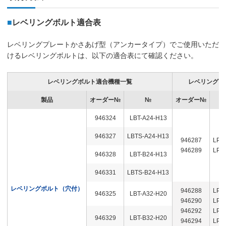
■
レベリングボルト適合表
レベリングプレートかさあげ型（アンカータイプ）でご使用いただ
けるレベリングボルトは、以下の適合表にて確認ください。
レベリングボルト適合機種一覧
レベリングプ
製品
オーダー№
№
オーダー№
946324
LBT-A24-H13
946327
LBTS-A24-H13
946287
LPH
946289
LPH
946328
LBT-B24-H13
946331
LBTS-B24-H13
レベリングボルト（穴付）
946288
LPH
946325
LBT-A32-H20
946290
LPH
946292
LPH
946329
LBT-B32-H20
946294
LPH