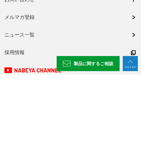
メルマガ登録
ニュース一覧
採用情報
製品に関する
ご相談
PAGE TOP
NABEYA CHANNEL
プライバシーポリシー
廃番製品一覧
〒500-8433 岐阜県岐阜市若杉町25
TEL：
058-273-6521
FAX：058-278-0220
© 2024 NABEYA CO., LTD.