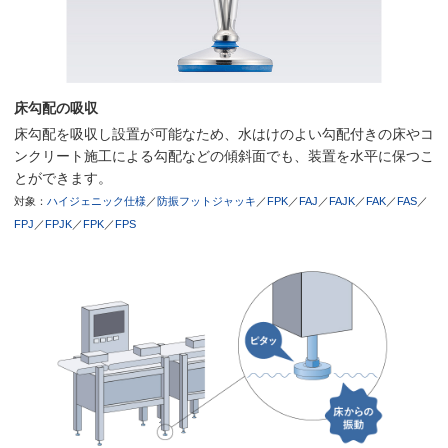
床勾配の吸収
床勾配を吸収し設置が可能なため、水はけのよい勾配付きの床やコ
ンクリート施工による勾配などの傾斜面でも、装置を水平に保つこ
とができます。
対象：
ハイジェニック仕様
／
防振フットジャッキ
／
FPK
／
FAJ
／
FAJK
／
FAK
／
FAS
／
FPJ
／
FPJK
／
FPK
／
FPS