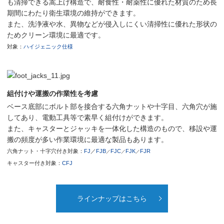
も清掃できる嵩上げ構造で、耐食性・耐薬性に優れた材質のため長
期間にわたり衛生環境の維持ができます。
また、洗浄液や水、異物などが侵入しにくい清掃性に優れた形状の
ためクリーン環境に最適です。
対象：
ハイジェニック仕様
組付けや運搬の作業性を考慮
ベース底部にボルト部を接合する六角ナットや十字目、六角穴が施
してあり、電動工具等で素早く組付けができます。
また、キャスターとジャッキを一体化した構造のもので、移設や運
搬の頻度が多い作業環境に最適な製品もあります。
六角ナット・十字穴付き対象：
FJ
／
FJB
FJC
FJK
FJR
／
／
／
キャスター付き対象：
CFJ
ラインナップはこちら