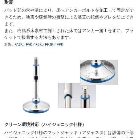
耐震
パッド部の穴や溝により、床へアンカーボルトを施工して固定がで
きるため、地震や稼働時の衝撃による装置の転倒やズレを防止でき
ます。
また、樹脂系床素材で施工された床ではアンカー施工せずに、ブラ
ケットで接着する方法もあります。
対象：
FAJK
／
FAK
／
FJK
／
FPJK
／
FPK
クリーン環境対応（ハイジェニック仕様）
ハイジェニック仕様のフットジャッキ（アジャスタ）は設備の下部