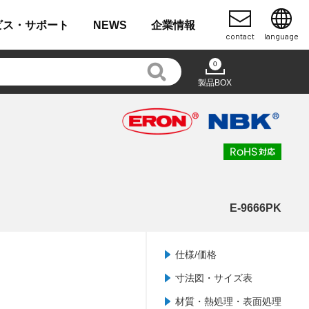
ビス・
サポート
NEWS
企業
情報
contact
language
0
製品BOX
E-9666PK
仕様/価格
寸法図・サイズ表
材質・熱処理・表面処理