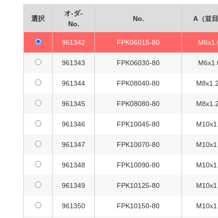
FPK
961387
FPK20125-100
M20x2.5
オ-ダ-
選択
No.
A（並
No.
FPK
961388
FPK20150-100
M20x2.5
961342
FPK06015-80
M6x1.
FPK
961389
FPK20200-100
M20x2.5
961343
FPK06030-80
M6x1.
FPK
961390
FPK06015-120
M6x1.0
961344
FPK08040-80
M8x1.
FPK
961391
FPK06030-120
M6x1.0
961345
FPK08080-80
M8x1.
FPK
961392
FPK08040-120
M8x1.25
961346
FPK10045-80
M10x1
FPK
961393
FPK08080-120
M8x1.25
961347
FPK10070-80
M10x1
FPK
961394
FPK10045-120
M10x1.5
961348
FPK10090-80
M10x1
FPK
961395
FPK10070-120
M10x1.5
961349
FPK10125-80
M10x1
FPK
961396
FPK10090-120
M10x1.5
961350
FPK10150-80
M10x1
FPK
961397
FPK10125-120
M10x1.5