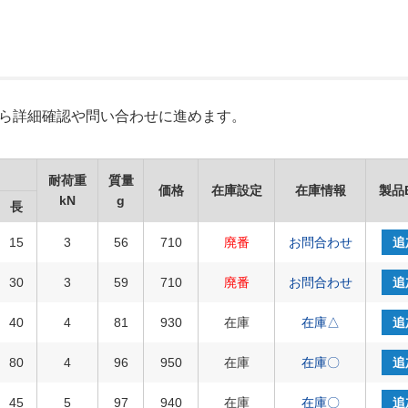
Xから詳細確認や問い合わせに進めます。
耐荷重
質量
価格
在庫設定
在庫情報
製品
kN
g
長
15
3
56
710
廃番
お問合わせ
追
30
3
59
710
廃番
お問合わせ
追
40
4
81
930
在庫
在庫△
追
80
4
96
950
在庫
在庫〇
追
45
5
97
940
在庫
在庫〇
追