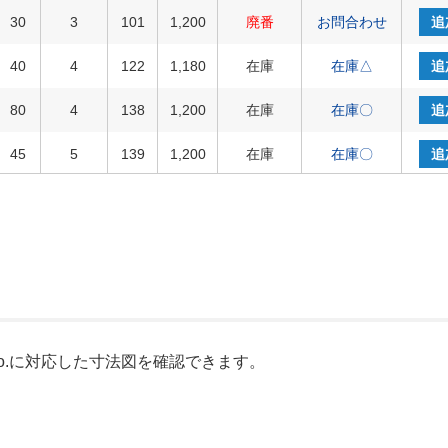
30
3
101
1,200
廃番
お問合わせ
追
40
4
122
1,180
在庫
在庫△
追
80
4
138
1,200
在庫
在庫〇
追
45
5
139
1,200
在庫
在庫〇
追
70
5
151
1,240
在庫
在庫〇
追
90
5
159
1,240
在庫
在庫〇
追
125
5
177
1,310
在庫
在庫〇
追
150
5
188
1,550
在庫
在庫〇
追
o.に対応した寸法図を確認できます。
45
5
150
1,260
在庫
在庫〇
追
66
5
164
1,290
在庫
在庫〇
追