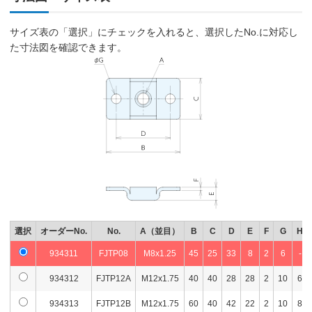
サイズ表の「選択」にチェックを入れると、選択したNo.に対応し
た寸法図を確認できます。
選択
オーダーNo.
No.
A（並目）
B
C
D
E
F
G
H
934311
FJTP08
M8x1.25
45
25
33
8
2
6
-
934312
FJTP12A
M12x1.75
40
40
28
28
2
10
6
934313
FJTP12B
M12x1.75
60
40
42
22
2
10
8