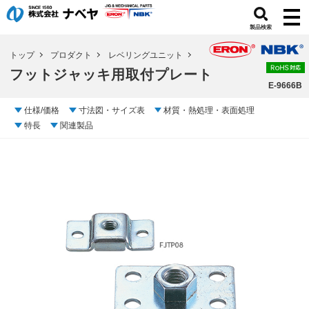
製品検索
トップ
プロダクト
レベリングユニット
フットジャッキ用取付プレート
E-9666B
仕様/価格
寸法図・サイズ表
材質・熱処理・表面処理
特長
関連製品