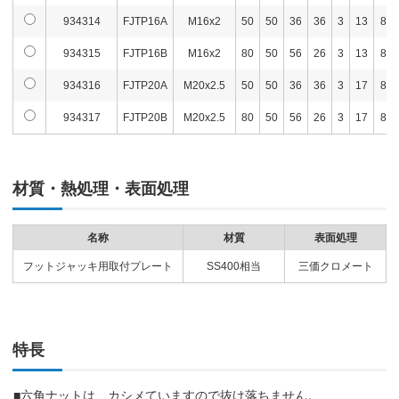
934314
FJTP16A
M16x2
50
50
36
36
3
13
8
934315
FJTP16B
M16x2
80
50
56
26
3
13
8
934316
FJTP20A
M20x2.5
50
50
36
36
3
17
8
934317
FJTP20B
M20x2.5
80
50
56
26
3
17
8
材質・熱処理・表面処理
名称
材質
表面処理
フットジャッキ用取付プレート
SS400相当
三価クロメート
特長
■六角ナットは、カシメていますので抜け落ちません。