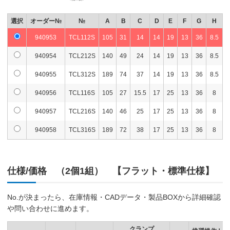
選択
オーダー№
№
A
B
C
D
E
F
G
H
940953
TCL112S
105
31
14
14
19
13
36
8.5
940954
TCL212S
140
49
24
14
19
13
36
8.5
940955
TCL312S
189
74
37
14
19
13
36
8.5
940956
TCL116S
105
27
15.5
17
25
13
36
8
940957
TCL216S
140
46
25
17
25
13
36
8
940958
TCL316S
189
72
38
17
25
13
36
8
仕様/価格 （2個1組） 【フラット・標準仕様】
No.が決まったら、在庫情報・CADデータ・製品BOXから詳細確認
や問い合わせに進めます。
クランプ