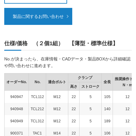
製品に関するお問い合わせ
仕様/価格 （２個1組） 【薄型・標準仕様】
No.が決まったら、在庫情報・CADデータ・製品BOXから詳細確認
や問い合わせに進めます。
クランプ
推奨操作ト
オーダーNo.
No.
適合ボルト
全長
N・m
高さ
ストローク
940947
TCL112
M12
22
5
105
12
940948
TCL212
M12
22
5
140
12
940949
TCL312
M12
22
5
189
12
900371
TAC1
M14
22
5
106
12