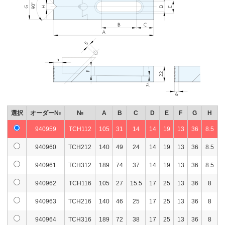
選択
オーダー№
№
A
B
C
D
E
F
G
H
940959
TCH112
105
31
14
14
19
13
36
8.5
940960
TCH212
140
49
24
14
19
13
36
8.5
940961
TCH312
189
74
37
14
19
13
36
8.5
940962
TCH116
105
27
15.5
17
25
13
36
8
940963
TCH216
140
46
25
17
25
13
36
8
940964
TCH316
189
72
38
17
25
13
36
8