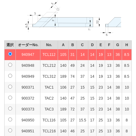
選択
オーダーNo.
No.
A
B
C
D
E
F
G
H
940947
TCL112
105
31
14
14
19
13
36
8.5
940948
TCL212
140
49
24
14
19
13
36
8.5
940949
TCL312
189
74
37
14
19
13
36
8.5
900371
TAC1
106
27
15
15
23
14
38
10
900372
TAC2
140
47
25
15
23
14
38
10
900373
TAC3
189
72
37
15
23
14
38
10
940950
TCL116
105
27
15.5
17
25
13
36
8
940951
TCL216
140
46
25
17
25
13
36
8