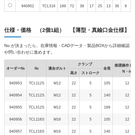
940952
TCL316
189
72
38
17
25
13
36
8
仕様・価格 （2個1組） 【薄型・真鍮口金仕様】
No.が決まったら、在庫情報・CADデータ・製品BOXから詳細確認
や問い合わせに進めます。
クランプ
推奨操作ト
オーダー№
№
適合ボルト
全長
N・m
高さ
ストローク
940953
TCL112S
M12
22
5
105
12
940954
TCL212S
M12
22
5
140
12
940955
TCL312S
M12
22
5
189
12
940956
TCL116S
M16
22
5
105
12
940957
TCL216S
M16
22
5
140
12