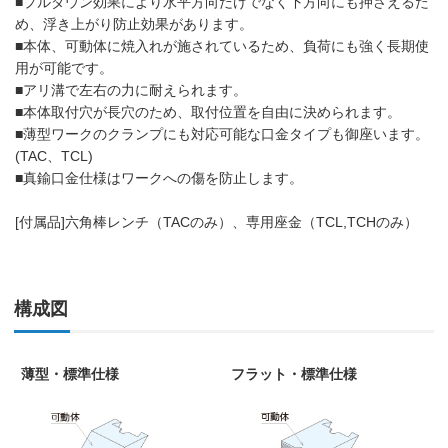
■プルダウン効果により水平方向だけでなく下方向にも押さえるた
め、浮き上がり防止効果があります。
■本体、可動体に焼入れが施されているため、負荷にも強く長期使
用が可能です。
■アリ溝で左右の力に耐えられます。
■本体取付穴が長穴のため、取付位置を自由に決められます。
■薄型ワークのクランプにも対応可能な口金タイプも御座います。
(TAC、TCL)
■真鍮口金仕様はワークへの傷を防止します。
[付属品]六角棒レンチ（TACのみ）、専用座金（TCL,TCHのみ）
構成図
薄型・標準仕様
フラット・標準仕様