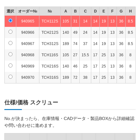
選択
オーダー№
№
A
B
C
D
E
F
G
H
940965
TCH112S
105
31
14
14
19
13
36
8.5
940966
TCH212S
140
49
24
14
19
13
36
8.5
940967
TCH312S
189
74
37
14
19
13
36
8.5
940968
TCH116S
105
27
15.5
17
25
13
36
8
940969
TCH216S
140
46
25
17
25
13
36
8
940970
TCH316S
189
72
38
17
25
13
36
8
仕様/価格 スクリュー
No.が決まったら、在庫情報・CADデータ・製品BOXから詳細確認
や問い合わせに進めます。