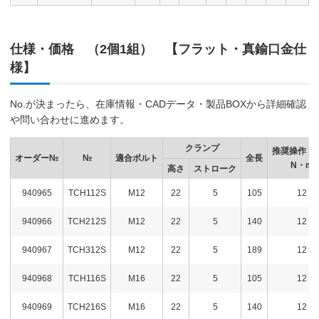
仕様・価格 （2個1組） 【フラット・真鍮口金仕
様】
No.が決まったら、在庫情報・CADデータ・製品BOXから詳細確認
や問い合わせに進めます。
クランプ
推奨操作ト
オーダー№
№
適合ボルト
全長
N・m
高さ
ストローク
940965
TCH112S
M12
22
5
105
12
940966
TCH212S
M12
22
5
140
12
940967
TCH312S
M12
22
5
189
12
940968
TCH116S
M16
22
5
105
12
940969
TCH216S
M16
22
5
140
12