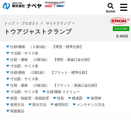
製品検索
トップ
プロダクト
サイドクランプ
トウアジャストクランプ
E-9420
仕様/価格 （２個1組） 【薄型・標準仕様】
寸法図・サイズ表
仕様・価格 （2個1組） 【薄型・真鍮口金仕様】
寸法図・サイズ表
仕様/価格 （2個1組） 【フラット・標準仕様】
寸法図・サイズ表
仕様・価格 （2個1組） 【フラット・真鍮口金仕様】
寸法図・サイズ表
仕様/価格 スクリュー
材質・熱処理・表面処理
特長
構成図
使用例
使用方法
取付方法
修理対応
メンテナンス方法
関連製品