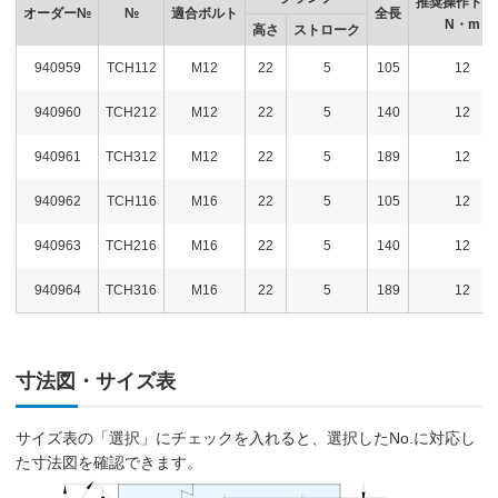
推奨操作トル
オーダー№
№
適合ボルト
全長
N・m
高さ
ストローク
940959
TCH112
M12
22
5
105
12
940960
TCH212
M12
22
5
140
12
940961
TCH312
M12
22
5
189
12
940962
TCH116
M16
22
5
105
12
940963
TCH216
M16
22
5
140
12
940964
TCH316
M16
22
5
189
12
寸法図・サイズ表
サイズ表の「選択」にチェックを入れると、選択したNo.に対応し
た寸法図を確認できます。