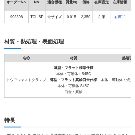
オーダーNo.
No.
適合機種
質量kg
価格
在庫設定
在庫情報
製
908898
TCL-SP
全サイズ
0.015
2,350
在庫
在庫〇
材質・熱処理・表面処理
名称
材質
熱処理
薄型・フラット標準仕様
本体・可動体：S45C
トウアジャストクランプ
薄型・フラット真鍮口金仕様
本体・可動体：焼入(HR
本体・可動体:S45C
口金：真鍮
特長