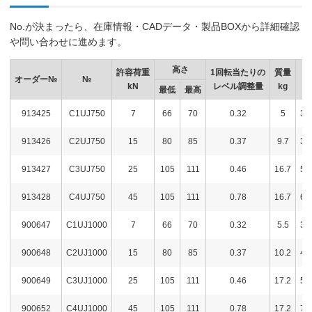
No.が決まったら、在庫情報・CADデータ・製品BOXから詳細確認
や問い合わせに進めます。
高さ
許容荷重
1回転当たりの
質量
オーダー№
№
kN
レベル調整量
kg
最低
最高
913425
C1UJ750
7
66
70
0.32
5
35
913426
C2UJ750
15
80
85
0.37
9.7
38
913427
C3UJ750
25
105
111
0.46
16.7
56
913428
C4UJ750
45
105
111
0.78
16.7
67
900647
C1UJ1000
7
66
70
0.32
5.5
36
900648
C2UJ1000
15
80
85
0.37
10.2
40
900649
C3UJ1000
25
105
111
0.46
17.2
58
900652
C4UJ1000
45
105
111
0.78
17.2
75