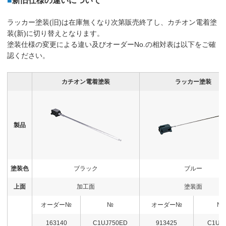
ラッカー塗装(旧)は在庫無くなり次第販売終了し、カチオン電着塗
装(新)に切り替えとなります。
塗装仕様の変更による違い及びオーダーNo.の相対表は以下をご確
認ください。
カチオン電着塗装
ラッカー塗装
製品
塗装色
ブラック
ブルー
上面
加工面
塗装面
オーダー№
№
オーダー№
№
163140
C1UJ750ED
913425
C1UJ7