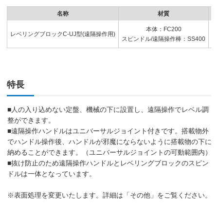
名称
材質
本体：FC200
レベリングブロックC-UJ型(遠隔操作用)
スピンドル/遠隔操作棒：SS400
本
特長
■人の入り込めない定盤、機械の下に設置し、遠隔操作でレベル調
整ができます。
■遠隔操作ハンドルはユニバーサルジョイント付きです。搭載物外
でハンドル操作後、ハンドルが邪魔にならないように搭載物の下に
納めることができます。（ユニバーサルジョイントの可動範囲内）
■抜け防止のため遠隔操作ハンドルとレベリングブロックのスピン
ドルは一体となっています。
※表面処理を変更いたします。詳細は「その他」をご覧ください。