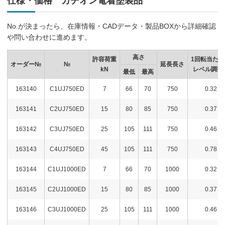
仕様・価格 カチオン電着塗装品
No.が決まったら、在庫情報・CADデータ・製品BOXから詳細確認
や問い合わせに進めます。
高さ
許容荷重
1回転当たり
オーダー№
№
延長長さ
kN
レベル調整
最低
最高
163140
C1UJ750ED
7
66
70
750
0.32
163141
C2UJ750ED
15
80
85
750
0.37
163142
C3UJ750ED
25
105
111
750
0.46
163143
C4UJ750ED
45
105
111
750
0.78
163144
C1UJ1000ED
7
66
70
1000
0.32
163145
C2UJ1000ED
15
80
85
1000
0.37
163146
C3UJ1000ED
25
105
111
1000
0.46