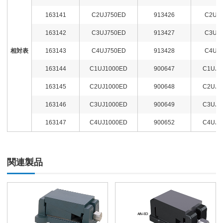
163141
C2UJ750ED
913426
C2UJ7
163142
C3UJ750ED
913427
C3UJ7
相対表
163143
C4UJ750ED
913428
C4UJ7
163144
C1UJ1000ED
900647
C1UJ1
163145
C2UJ1000ED
900648
C2UJ1
163146
C3UJ1000ED
900649
C3UJ1
163147
C4UJ1000ED
900652
C4UJ1
関連製品