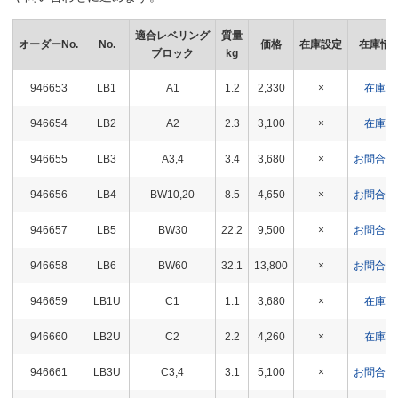
適合レベリング
質量
オーダーNo.
No.
価格
在庫設定
在庫情
ブロック
kg
946653
LB1
A1
1.2
2,330
×
在庫△
946654
LB2
A2
2.3
3,100
×
在庫〇
946655
LB3
A3,4
3.4
3,680
×
お問合わ
946656
LB4
BW10,20
8.5
4,650
×
お問合わ
946657
LB5
BW30
22.2
9,500
×
お問合わ
946658
LB6
BW60
32.1
13,800
×
お問合わ
946659
LB1U
C1
1.1
3,680
×
在庫△
946660
LB2U
C2
2.2
4,260
×
在庫〇
946661
LB3U
C3,4
3.1
5,100
×
お問合わ