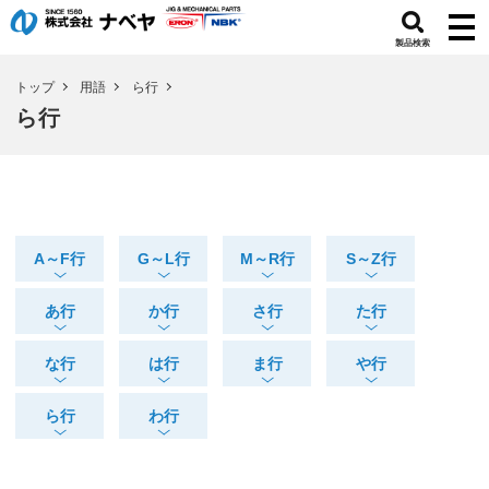
製品検索
トップ
用語
ら行
ら行
A～F行
G～L行
M～R行
S～Z行
あ行
か行
さ行
た行
な行
は行
ま行
や行
ら行
わ行