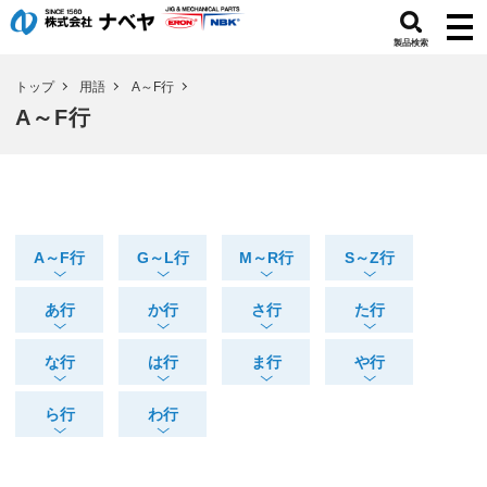
製品検索
トップ
用語
A～F行
A～F行
A～F行
G～L行
M～R行
S～Z行
あ行
か行
さ行
た行
な行
は行
ま行
や行
ら行
わ行