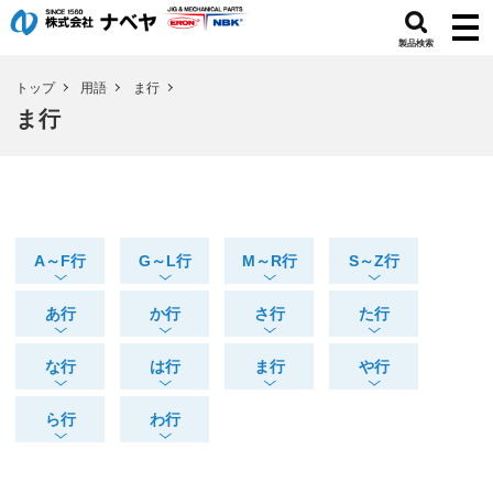
製品検索
トップ
用語
ま行
ま行
A～F行
G～L行
M～R行
S～Z行
あ行
か行
さ行
た行
な行
は行
ま行
や行
ら行
わ行