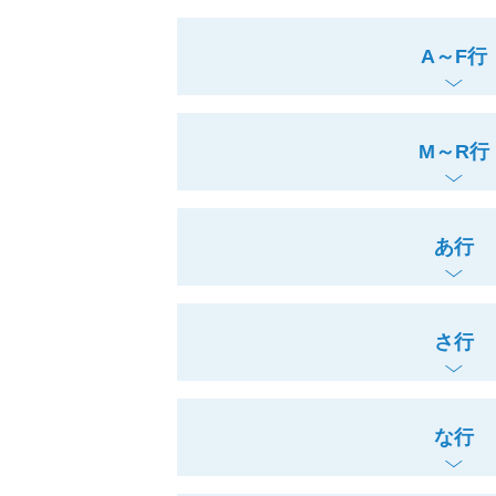
A～F行
M～R行
あ行
さ行
な行