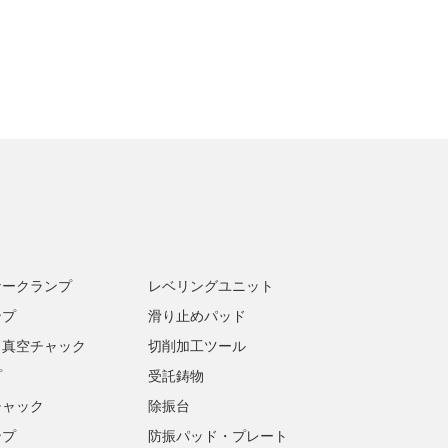
ナークランプ
レベリングユニット
ンプ
滑り止めパッド
・真空チャック
切削加工ツール
プ
受託鋳物
チャック
除振台
ンプ
防振パッド・プレート