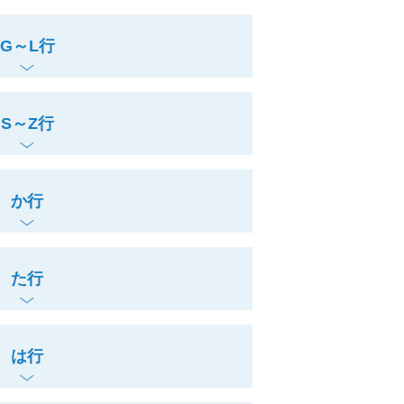
G～L行
S～Z行
か行
た行
は行