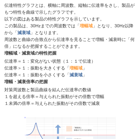
伝達特性グラフとは、横軸に周波数、縦軸に伝達率をさし、製品が
もつ特性を曲線で示したグラフです。
以下の図はある製品の特性グラフを示しています。
この製品は、30Hzまでの周波数では「
増幅域
」となり、30Hz以降
から「
減衰域
」となります。
周波数と曲線の合致点から伝達率を見ることで増幅・減衰時に「何
倍」になるか把握することができます。
増幅域・減衰域の特性把握
伝達率＝１：変化がない状態（１：１で伝達）
伝達率＞１：振動を大きくする「
増幅域
」
伝達率＜１：振動を小さくする「
減衰域
」
増幅・減衰倍率の把握
対策周波数と製品曲線を結んだ伝達率の数値
１を超える倍率＝与えられた振動がその倍数で増幅
１未満の倍率＝与えられた振動がその倍数で減衰