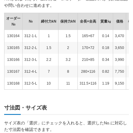
や問い合わせに進めます。
オーダー
№
締付力kN
保持力kN
全長×全高
質量㎏
価格
在
№
130164
312-1-L
1
1.5
165×67
0.14
3,470
130165
312-2-L
1.5
2
170×72
0.18
3,650
130166
312-3-L
2.2
3.2
210×85
0.34
3,990
130167
312-4-L
7
8
280×116
0.82
7,750
130168
312-5-L
10
11
311.5×116
1.19
9,150
寸法図・サイズ表
サイズ表の「選択」にチェックを入れると、選択したNo.に対応し
た寸法図を確認できます。