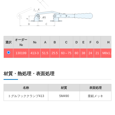
オーダー
選択
№
A
B
C
D
E
F
G
H
№
130199
413-3
51.5
25.5
60～75
80
38
24
21
M8x1.25
材質・熱処理・表面処理
名称
材質
表面処理
トグルフッククランプ413
SM490
亜鉛メッキ