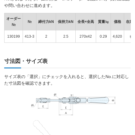
や問い合わせに進めます。
オーダー
№
締付力kN
保持力kN
全長×全高
質量㎏
価格
在庫
№
130199
413-3
2
2.5
270x42
0.29
4,620
在
寸法図・サイズ表
サイズ表の「選択」にチェックを入れると、選択したNo.に対応し
た寸法図を確認できます。