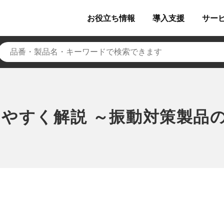
お役立ち
情報
導入
支援
サー
やすく解説 ～振動対策製品