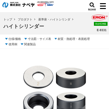
製品検索
トップ
プロダクト
基準座・ハイトシリンダ
ハイトシリンダー
E-9331
仕様/価格
寸法図・サイズ表
材質・熱処理・表面処理
使用例
関連製品