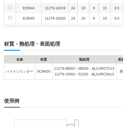
904777
11279-20040
M12
36
40
0 -0.016
0.24
919544
11279-10019
24
19
9
15
8.5
919545
11279-10020
24
20
9
15
8.5
904778
11279-20050
M12
36
50
0 -0.016
0.31
919546
11279-10030
24
30
9
15
8.5
904779
11279-20060
M12
36
60
0 -0.019
0.38
919547
11279-10040
24
40
9
15
8.5
904780
11279-20070
M12
36
70
0 -0.019
0.45
材質・熱処理・表面処理
919548
11279-10050
24
50
9
15
8.5
904781
11279-20080
M12
36
80
0 -0.019
0.52
919549
11279-10060
24
60
9
15
8.5
名称
材質
熱処理
表面
904782
11279-20090
M12
36
90
0 -0.022
0.59
11279-08002～08020：焼入HRC57±3
919550
11279-10070
24
70
9
15
8.5
ハイトシリンダー
SCM420
黒染
11279-10002～51150：焼入HRC60±3
904783
11279-20100
M12
36
100
0 -0.022
0.66
919551
11279-10080
24
80
9
15
8.5
915892
11279-31002
M16
56
2
0 -0.006
0.03
919552
11279-10090
24
90
9
15
8.5
915893
11279-31003
M16
56
3
0 -0.006
0.05
使用例
919596
11279-10100
24
100
9
15
8.5
905061
11279-31004
M16
56
4
0 -0.008
0.07
904741
11279-20002
36
2
13
-
-
904742
11279-20003
36
3
13
-
-
905062
11279-31005
M16
56
5
0 -0.008
0.09