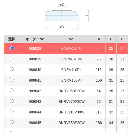
選択
オーダーNo.
No.
A
B
C
989838
BNRV050P4
54
25
17
989839
BNRV070P4
76
28
21
989840
BNRV110P4
116
29
25
989841
BNRV150P4
156
31
25
989842
BNRV050P30W
54
28
17
989843
BNRV070P30W
76
31
21
989844
BNRV110P30W
116
32
25
989845
BNRV150P30W
156
34
25