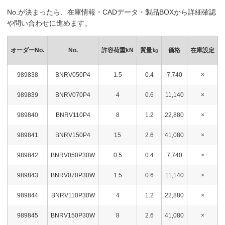
No.が決まったら、在庫情報・CADデータ・製品BOXから詳細確認
や問い合わせに進めます。
オーダーNo.
No.
許容荷重kN
質量㎏
価格
在庫設定
989838
BNRV050P4
1.5
0.4
7,740
×
989839
BNRV070P4
4
0.6
11,140
×
989840
BNRV110P4
8
1.2
22,880
×
989841
BNRV150P4
15
2.6
41,080
×
989842
BNRV050P30W
0.5
0.4
7,740
×
989843
BNRV070P30W
1.5
0.6
11,140
×
989844
BNRV110P30W
4
1.2
22,880
×
989845
BNRV150P30W
8
2.6
41,080
×