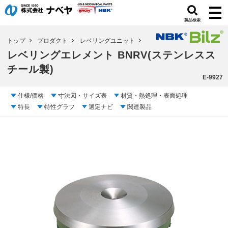
製品検索
トップ
プロダクト
レベリングユニット
レベリングエレメント BNRV(ステンレスス
チール製)
E-9927
仕様/価格
寸法図・サイズ表
材質・熱処理・表面処理
特長
特性グラフ
選定ナビ
関連製品