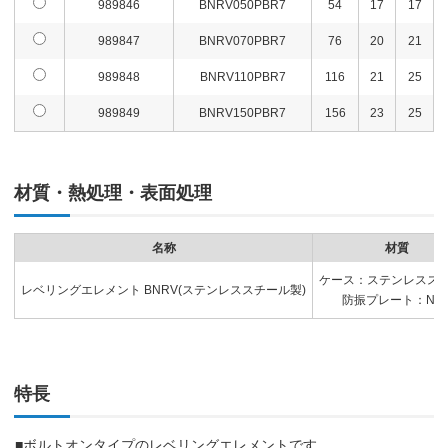
989846
BNRV050PBR7
54
17
17
989847
BNRV070PBR7
76
20
21
989848
BNRV110PBR7
116
21
25
989849
BNRV150PBR7
156
23
25
材質・熱処理・表面処理
名称
材質
ケース：ステンレスス
レベリングエレメント BNRV(ステンレススチール製)
防振プレート：NB
特長
■ボルトオンタイプのレベリングエレメントです。