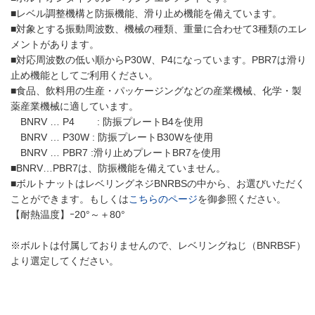
■レベル調整機構と防振機能、滑り止め機能を備えています。
■対象とする振動周波数、機械の種類、重量に合わせて3種類のエレ
メントがあります。
■対応周波数の低い順からP30W、P4になっています。PBR7は滑り
止め機能としてご利用ください。
■食品、飲料用の生産・パッケージングなどの産業機械、化学・製
薬産業機械に適しています。
BNRV … P4 : 防振プレートB4を使用
BNRV … P30W : 防振プレートB30Wを使用
BNRV … PBR7 :滑り止めプレートBR7を使用
■BNRV…PBR7は、防振機能を備えていません。
■ボルトナットはレベリングネジBNRBSの中から、お選びいただく
ことができます。もしくは
こちらのページ
を御参照ください。
【耐熱温度】ｰ20°～＋80°
※ボルトは付属しておりませんので、レベリングねじ（BNRBSF）
より選定してください。