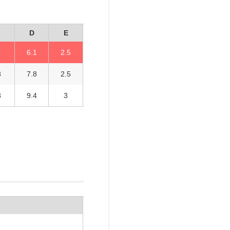
D
E
6.1
2.5
8
7.8
2.5
8
9.4
3