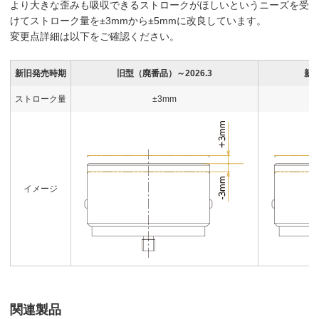
より大きな歪みも吸収できるストロークがほしいというニーズを受
けてストローク量を±3mmから±5mmに改良しています。
変更点詳細は以下をご確認ください。
新旧発売時期
旧型（廃番品）～2026.3
新型
ストローク量
±3mm
イメージ
関連製品