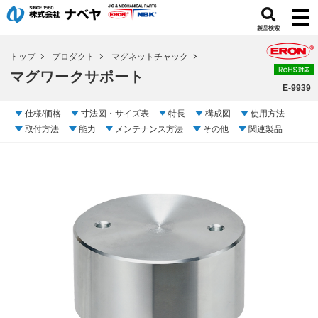
製品検索
トップ
プロダクト
マグネットチャック
マグワークサポート
E-9939
仕様/価格
寸法図・サイズ表
特長
構成図
使用方法
取付方法
能力
メンテナンス方法
その他
関連製品