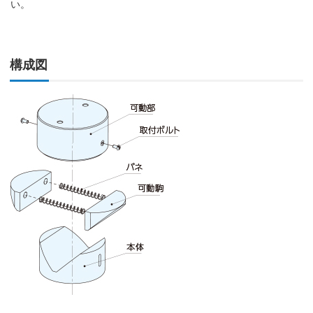
い。
構成図