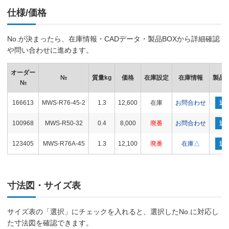
仕様/価格
No.が決まったら、在庫情報・CADデータ・製品BOXから詳細確認
や問い合わせに進めます。
オーダー
№
質量kg
価格
在庫設定
在庫情報
製品B
№
166613
MWS-R76-45-2
1.3
12,600
在庫
お問合わせ
追
100968
MWS-R50-32
0.4
8,000
廃番
お問合わせ
追
123405
MWS-R76A-45
1.3
12,100
廃番
在庫△
追
寸法図・サイズ表
サイズ表の「選択」にチェックを入れると、選択したNo.に対応し
た寸法図を確認できます。