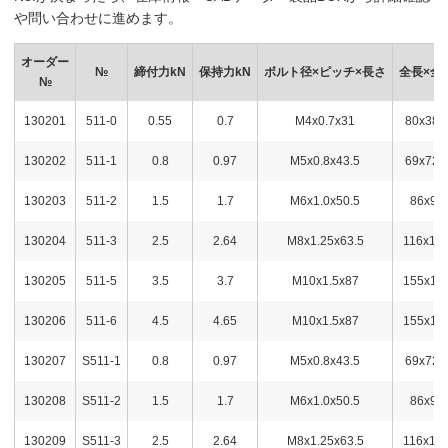
や問い合わせに進めます。
オーダー
№
締付力kN
保持力kN
ボルト径×ピッチ×長さ
全長×全
№
130201
511-0
0.55
0.7
M4x0.7x31
80x38.
130202
511-1
0.8
0.97
M5x0.8x43.5
69x72.
130203
511-2
1.5
1.7
M6x1.0x50.5
86x96
130204
511-3
2.5
2.64
M8x1.25x63.5
116x13
130205
511-5
3.5
3.7
M10x1.5x87
155x15
130206
511-6
4.5
4.65
M10x1.5x87
155x15
130207
S511-1
0.8
0.97
M5x0.8x43.5
69x72.
130208
S511-2
1.5
1.7
M6x1.0x50.5
86x96
130209
S511-3
2.5
2.64
M8x1.25x63.5
116x13