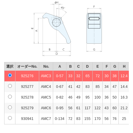
選択
オーダーNo.
No.
A
B
C
D
E
F
G
H
925276
AMC3
0-57
33
32
65
72
30
38
12.4
925277
AMC4
0-67
41
42
83
85
34
47
14.4
925278
AMC5
0-82
46
49
95
100
36
50
16.3
925279
AMC6
0-95
56
61
117
122
43
60
21.2
930941
AMC7
0-134
72
83
155
170
56
76
25