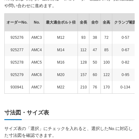
や問い合わせに進めます。
オーダーNo.
No.
最大適合ボルト径
全長
全巾
全高
クランプ範囲
925276
AMC3
M12
93
38
72
0-57
925277
AMC4
M14
112
47
85
0-67
925278
AMC5
M16
128
50
100
0-82
925279
AMC6
M20
157
60
122
0-95
930941
AMC7
M22
210
76
170
0-134
寸法図・サイズ表
サイズ表の「選択」にチェックを入れると、選択したNo.に対応し
た寸法図を確認できます。