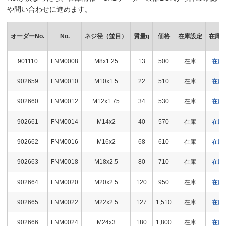
や問い合わせに進めます。
オーダーNo.
No.
ネジ径（並目）
質量g
価格
在庫設定
在庫
901110
FNM0008
M8x1.25
13
500
在庫
在庫
902659
FNM0010
M10x1.5
22
510
在庫
在庫
902660
FNM0012
M12x1.75
34
530
在庫
在庫
902661
FNM0014
M14x2
40
570
在庫
在庫
902662
FNM0016
M16x2
68
610
在庫
在庫
902663
FNM0018
M18x2.5
80
710
在庫
在庫
902664
FNM0020
M20x2.5
120
950
在庫
在庫
902665
FNM0022
M22x2.5
127
1,510
在庫
在庫
902666
FNM0024
M24x3
180
1,800
在庫
在庫