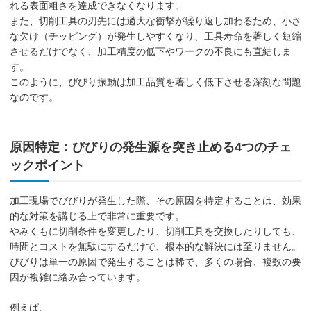
れる表面粗さを達成できなくなります。
また、切削工具の刃先には過大な衝撃が繰り返し加わるため、小さ
な欠け（チッピング）が発生しやすくなり、工具寿命を著しく短縮
させるだけでなく、加工精度の低下やワークの不良にも直結しま
す。
このように、びびり振動は加工品質を著しく低下させる深刻な問題
なのです。
原因特定：びびりの発生源を突き止める4つのチェ
ックポイント
加工現場でびびりが発生した際、その原因を特定することは、効果
的な対策を講じる上で非常に重要です。
やみくもに切削条件を変更したり、切削工具を交換したりしても、
時間とコストを無駄にするだけで、根本的な解決には至りません。
びびりは単一の原因で発生することは稀で、多くの場合、複数の要
因が複雑に絡み合っています。
例えば、