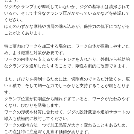
しょう。
ジグのクランプ面が摩耗していないか、ジグの基準面は清掃されて
いるか、そして十分なクランプ圧がかかっているかなどを確認して
ください。
ほんのわずかな摩耗や切屑の噛み込みが、保持力の低下につながる
ことがよくあります。
特に薄肉のワークを加工する場合は、ワーク自体が振動しやすいた
め、より厳重な対策が必要です。
ワークの内側から支えるサポートジグを入れたり、外側から補助的
なクランプを追加したりすることで、剛性を劇的に改善できます。
また、びびりを抑制するためには、切削点のできるだけ近くを、広
い面積で、そして均一な力でしっかりと支持することが鍵となりま
す。
クランプ位置が切削点から離れすぎていると、ワークがたわみやす
くなり、びびりを誘発します。
ワークの形状や材質に合わせて、ジグの設計変更や追加サポートの
導入も積極的に検討してください。
ワークの保持方法一つで加工品質が大きく変わることもあるため、
この点は特に注意深く見直す価値があります。