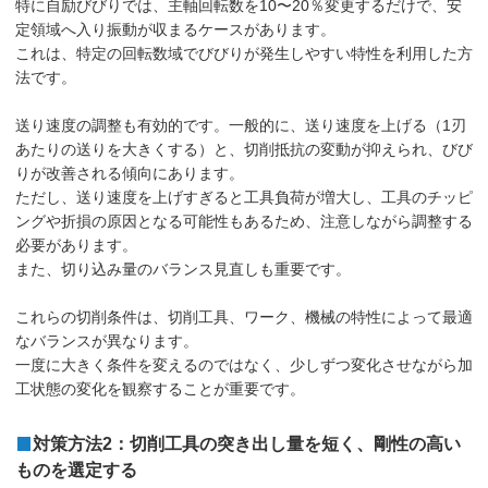
特に自励びびりでは、主軸回転数を10〜20％変更するだけで、安
定領域へ入り振動が収まるケースがあります。
これは、特定の回転数域でびびりが発生しやすい特性を利用した方
法です。
送り速度の調整も有効的です。一般的に、送り速度を上げる（1刃
あたりの送りを大きくする）と、切削抵抗の変動が抑えられ、びび
りが改善される傾向にあります。
ただし、送り速度を上げすぎると工具負荷が増大し、工具のチッピ
ングや折損の原因となる可能性もあるため、注意しながら調整する
必要があります。
また、切り込み量のバランス見直しも重要です。
これらの切削条件は、切削工具、ワーク、機械の特性によって最適
なバランスが異なります。
一度に大きく条件を変えるのではなく、少しずつ変化させながら加
工状態の変化を観察することが重要です。
対策方法2：切削工具の突き出し量を短く、剛性の高い
ものを選定する