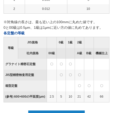
2
0.012
10
※対角線の長さは、最も近い上の100mmに丸めた値です。
0と00級は0.5μm、1級は1μmに近い方の値に丸めてあります。
各定盤の等級
JIS規格
0級
1級
2級
等級
社内規格
00級
A級
B級
機械仕上
グラナイト精密石定盤
〇
〇
〇
JIS型精密検査用定盤
〇
〇
〇
箱型定盤
〇
〇
〇
(参考) 600×600の平面度(μm)
2.5
5
10
21
42
66