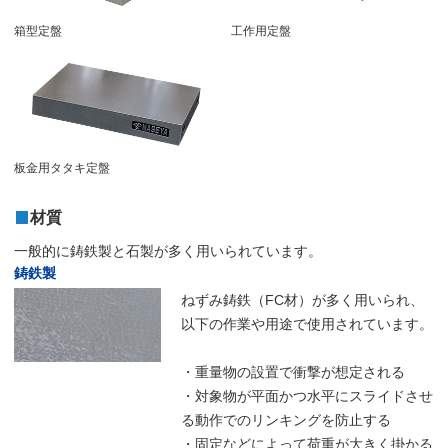
箱型定盤
工作用定盤
板金用タタキ定盤
材質
一般的に鋳鉄製と石製が多く用いられています。
鋳鉄製
ねずみ鋳鉄（FC材）が多く用いられ、
以下の作業や用途で使用されています。
・重量物の設置で衝撃が想定される
・対象物が平面かつ水平にスライドさせ
る動作でのリンキングを防止する
・固定などによって荷重が大きく掛かる