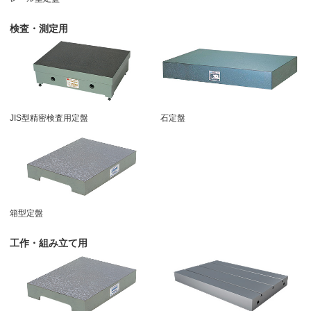
検査・測定用
JIS型精密検査用定盤
石定盤
箱型定盤
工作・組み立て用