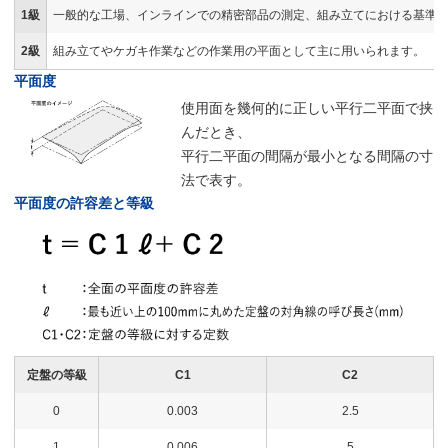
1級
一般的な工場、インラインでの精密部品の測定、組み立てにおける基準
2級
組み立てやケガキ作業などの作業用の平面として主に用いられます。
平面度
使用面を幾何的に正しい平行二平面で挟
んだとき、
平行二平面の間隔が最小となる間隔の寸
法で表す。
平面度の許容差と等級
定盤の等級
C1
C2
0
0.003
2.5
1
0.006
5