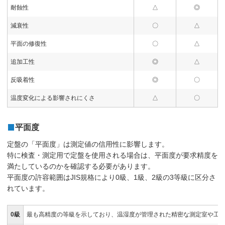
耐蝕性
△
◎
減衰性
〇
△
平面の修復性
〇
△
追加工性
◎
△
反吸着性
◎
〇
温度変化による影響されにくさ
△
〇
平面度
定盤の「平面度」は測定値の信用性に影響します。
特に検査・測定用で定盤を使用される場合は、平面度が要求精度を
満たしているのかを確認する必要があります。
平面度の許容範囲はJIS規格により0級、1級、2級の3等級に区分さ
れています。
0級
最も高精度の等級を示しており、温湿度が管理された精密な測定室や工