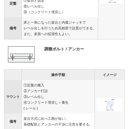
⑦架台と固定
定盤
⑧レベル出し
⑨（コンクリート埋戻し）
床と一体になった架台と内蔵ジャッキで
備考
レベル出しを行うため高精度で設置ができる。
また、多面への拡張性もよい。
調整ボルト / アンカー
操作手順
イメージ
①定盤の搬入
②アンカー打設
マウント
③レベル出し
④コンクリート埋戻し～養生
( レール )
架台方式に比べ工期が短い。
備考
基礎配筋とアンカーの干渉に注意を要する。