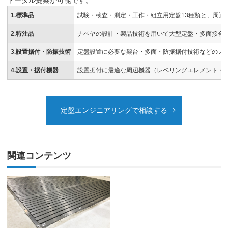
トータル提案が可能です。
1.標準品
試験・検査・測定・工作・組立用定盤13種類と、周辺
2.特注品
ナベヤの設計・製品技術を用いて大型定盤・多面接合
3.設置据付・防振技術
定盤設置に必要な架台・多面・防振据付技術などのノ
4.設置・据付機器
設置据付に最適な周辺機器（レベリングエレメント・
定盤エンジニアリングで相談する
関連コンテンツ