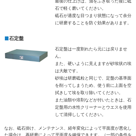
最後の仕上げは、油をふき取った後に砥
石で軽く磨いてください。
砥石が適度な目つまり状態になって余分
に研磨することを防ぐ効果があります。
石定盤
石定盤は一度割れたら元には戻りませ
ん。
また、硬いように見えますが砂埃状の埃
は大敵です。
砂埃は研磨砥粒と同じで、定盤の基準面
を削ってしまうため、使う前に上面を空
拭きして埃を取り除いてください。
また油類や溶剤などが付いたときは、石
定盤用の水性クリーナーとウエスを使用
して清掃ししてください。
なお、砥石掛け、メンテナンス、経年変化によって平面度が悪化し
た場合は、再研磨によって平面度を確保できます。（一部の条件を