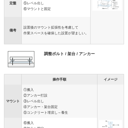
定盤
⑤レベル出し
⑥マウントと固定
設置後のマウント拡張性を考慮して
備考
作業スペースを確保した設置が望ましい。
調整ボルト / 架台 / アンカー
操作手順
イメージ
①搬入
②アンカー打設
マウント
③レベル出し
④アンカー・架台固定
⑤コンクリート埋戻し～養生
⑥搬入