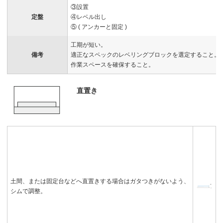
③設置
定盤
④レベル出し
⑤ ( アンカーと固定 )
工期が短い。
備考
適正なスペックのレベリングブロックを選定すること。
作業スペースを確保すること。
直置き
土間、または固定台などへ直置きする場合はガタつきがないよう、
シムで調整。