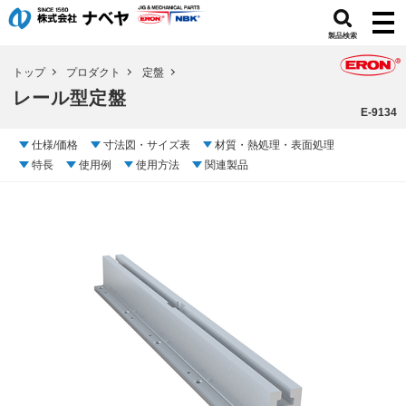
製品検索
トップ
プロダクト
定盤
レール型定盤
E-9134
仕様/価格
寸法図・サイズ表
材質・熱処理・表面処理
特長
使用例
使用方法
関連製品