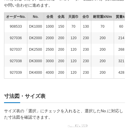
や問い合わせに進めます。
オーダーNo.
No.
全長
全高
天面巾
全巾
耐荷重kN/m
質量kg
908533
DK1000
1000
150
70
130
70
60
927036
DK2000
2000
200
120
230
200
214
927037
DK2500
2500
200
120
230
200
268
927038
DK3000
3000
200
120
230
200
321
927039
DK4000
4000
200
120
230
200
428
寸法図・サイズ表
サイズ表の「選択」にチェックを入れると、選択したNo.に対応し
た寸法図を確認できます。