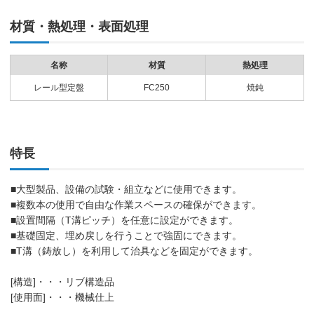
材質・熱処理・表面処理
名称
材質
熱処理
レール型定盤
FC250
焼鈍
特長
■大型製品、設備の試験・組立などに使用できます。
■複数本の使用で自由な作業スペースの確保ができます。
■設置間隔（T溝ピッチ）を任意に設定ができます。
■基礎固定、埋め戻しを行うことで強固にできます。
■T溝（鋳放し）を利用して治具などを固定ができます。
[構造]・・・リブ構造品
[使用面]・・・機械仕上