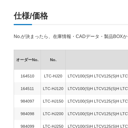
仕様/価格
No.が決まったら、在庫情報・CADデータ・製品BO
オーダーNo.
No.
164510
LTC-HJ20
LTCV100(S)H LTCV125(S)H LT
164511
LTC-HJ120
LTCV100(S)H LTCV125(S)H LT
984097
LTC-HJ150
LTCV100(S)H LTCV125(S)H LT
984098
LTC-HJ200
LTCV100(S)H LTCV125(S)H LT
984099
LTC-HJ250
LTCV100(S)H LTCV125(S)H LT