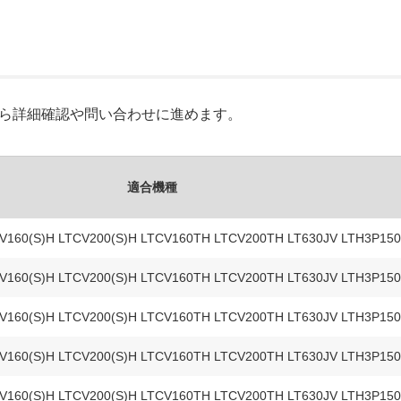
Xから詳細確認や問い合わせに進めます。
適合機種
CV160(S)H LTCV200(S)H LTCV160TH LTCV200TH LT630JV LTH3P15
CV160(S)H LTCV200(S)H LTCV160TH LTCV200TH LT630JV LTH3P15
CV160(S)H LTCV200(S)H LTCV160TH LTCV200TH LT630JV LTH3P15
CV160(S)H LTCV200(S)H LTCV160TH LTCV200TH LT630JV LTH3P15
CV160(S)H LTCV200(S)H LTCV160TH LTCV200TH LT630JV LTH3P15