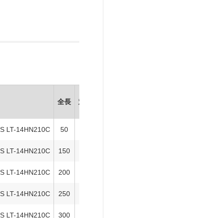
全長
対辺
価格
在庫設定
在庫情報
製品B
0S LT-14HN210C
50
14
4,690
×
お問合わせ
追
0S LT-14HN210C
150
14
4,690
×
お問合わせ
追
0S LT-14HN210C
200
14
4,690
在庫
在庫△
追
0S LT-14HN210C
250
14
4,690
在庫
お問合わせ
追
0S LT-14HN210C
300
14
4,690
在庫
在庫〇
追