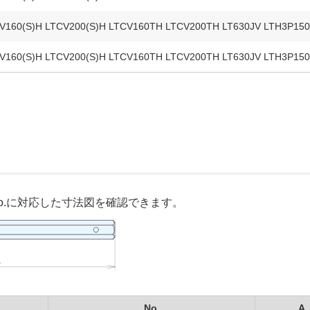
CV160(S)H LTCV200(S)H LTCV160TH LTCV200TH LT630JV LTH3P15
CV160(S)H LTCV200(S)H LTCV160TH LTCV200TH LT630JV LTH3P15
o.に対応した寸法図を確認できます。
No.
A