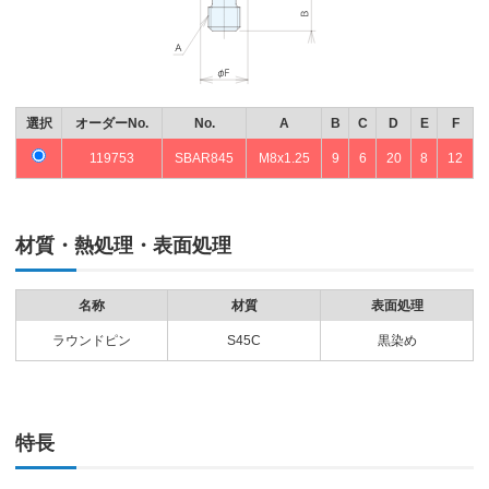
選択
オーダーNo.
No.
A
B
C
D
E
F
119753
SBAR845
M8x1.25
9
6
20
8
12
材質・熱処理・表面処理
名称
材質
表面処理
ラウンドピン
S45C
黒染め
特長