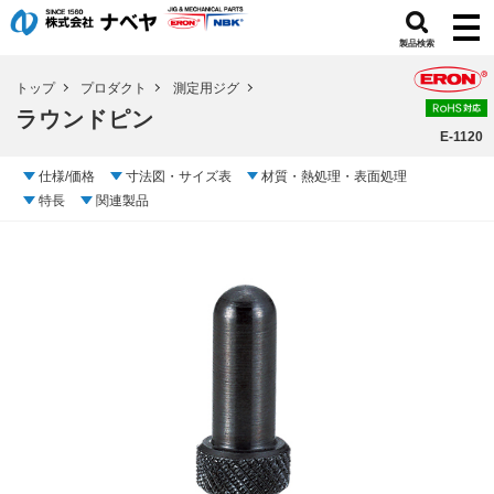
製品検索
トップ
プロダクト
測定用ジグ
ラウンドピン
E-1120
仕様/価格
寸法図・サイズ表
材質・熱処理・表面処理
特長
関連製品