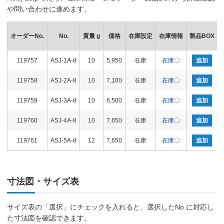
や問い合わせに進めます。
オーダーNo.
No.
質量 g
価格
在庫設定
在庫情報
製品BOX
119757
ASJ-1A-8
10
5,950
在庫
在庫〇
追加
119758
ASJ-2A-8
10
7,100
在庫
在庫〇
追加
119759
ASJ-3A-8
10
6,500
在庫
在庫〇
追加
119760
ASJ-4A-8
10
7,650
在庫
在庫〇
追加
119761
ASJ-5A-8
12
7,650
在庫
在庫〇
追加
寸法図・サイズ表
サイズ表の「選択」にチェックを入れると、選択したNo.に対応し
た寸法図を確認できます。