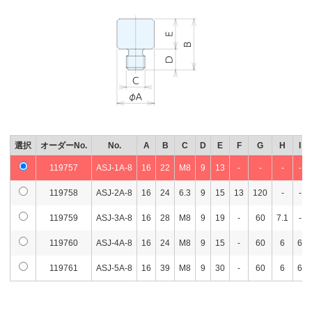
選択
オーダーNo.
No.
A
B
C
D
E
F
G
H
I
119757
ASJ-1A-8
16
22
M8
9
13
-
-
-
-
119758
ASJ-2A-8
16
24
6.3
9
15
13
120
-
-
119759
ASJ-3A-8
16
28
M8
9
19
-
60
7.1
-
119760
ASJ-4A-8
16
24
M8
9
15
-
60
6
6
119761
ASJ-5A-8
16
39
M8
9
30
-
60
6
6