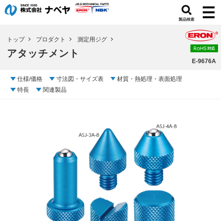
製品検索
トップ
プロダクト
測定用ジグ
アタッチメント
E-9676A
仕様/価格
寸法図・サイズ表
材質・熱処理・表面処理
特長
関連製品