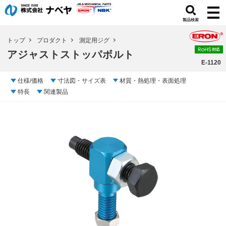
製品検索
トップ
プロダクト
測定用ジグ
アジャストストッパボルト
E-1120
仕様/価格
寸法図・サイズ表
材質・熱処理・表面処理
特長
関連製品