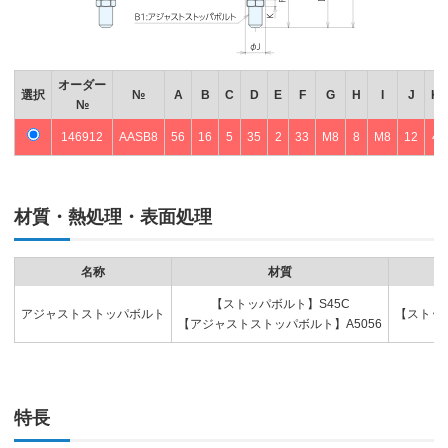
オーダー
選択
№
A
B
C
D
E
F
G
H
I
J
K
№
146912
AASB8
56
16
5
35
2
33
M8
8
M8
12
4
材質・熱処理・表面処理
名称
材質
【ストッパボルト】S45C
アジャストストッパボルト
【ストッ
【アジャストストッパボルト】A5056
特長