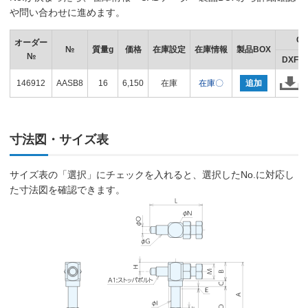
や問い合わせに進めます。
C
オーダー
№
質量g
価格
在庫設定
在庫情報
製品BOX
№
DXF
146912
AASB8
16
6,150
在庫
在庫〇
追加
寸法図・サイズ表
サイズ表の「選択」にチェックを入れると、選択したNo.に対応し
た寸法図を確認できます。