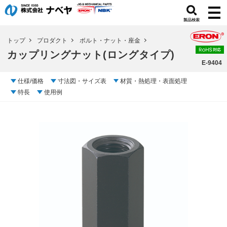
製品検索
トップ
プロダクト
ボルト・ナット・座金
カップリングナット(ロングタイプ)
E-9404
仕様/価格
寸法図・サイズ表
材質・熱処理・表面処理
特長
使用例