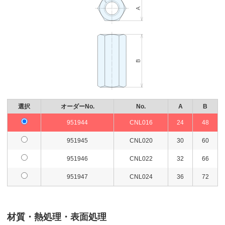
選択
オーダーNo.
No.
A
B
951944
CNL016
24
48
951945
CNL020
30
60
951946
CNL022
32
66
951947
CNL024
36
72
材質・熱処理・表面処理