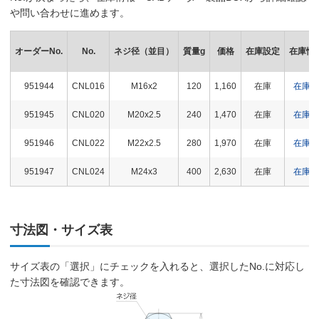
や問い合わせに進めます。
オーダーNo.
No.
ネジ径（並目）
質量g
価格
在庫設定
在庫情
951944
CNL016
M16x2
120
1,160
在庫
在庫〇
951945
CNL020
M20x2.5
240
1,470
在庫
在庫〇
951946
CNL022
M22x2.5
280
1,970
在庫
在庫〇
951947
CNL024
M24x3
400
2,630
在庫
在庫〇
寸法図・サイズ表
サイズ表の「選択」にチェックを入れると、選択したNo.に対応し
た寸法図を確認できます。