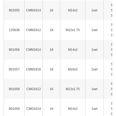
ST
901055
CMM1614
16
M14x2
1set
ST
ST
ST
125638
CMM1812
18
M12x1.75
1set
ST
ST
ST
901056
CMM1814
18
M14x2
1set
ST
ST
ST
901057
CMM1816
18
M16x2
1set
ST
ST
ST
901058
CMG1612
16
M12x1.75
1set
ST
ST
ST
901059
CMG1614
16
M14x2
1set
ST
ST