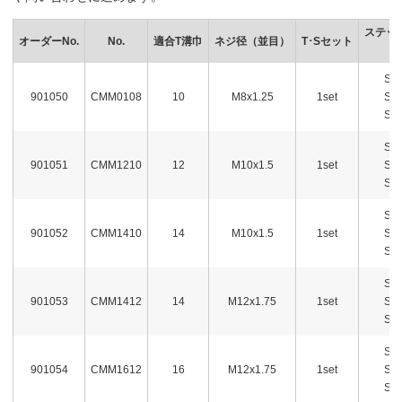
ステッ
オーダーNo.
No.
適合T溝巾
ネジ径（並目）
T･Sセット
(
ST
901050
CMM0108
10
M8x1.25
1set
ST
ST
ST
901051
CMM1210
12
M10x1.5
1set
ST
ST
ST
901052
CMM1410
14
M10x1.5
1set
ST
ST
ST
901053
CMM1412
14
M12x1.75
1set
ST
ST
ST
901054
CMM1612
16
M12x1.75
1set
ST
ST