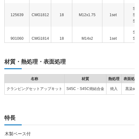
ST
125639
CMG1812
18
M12x1.75
1set
ST
ST
ST
901060
CMG1814
18
M14x2
1set
ST
ST
ST
材質・熱処理・表面処理
901061
CMG1816
18
M16x2
1set
ST
ST
名称
材質
熱処理
表面処理
ST
901062
CMG2016
20
M16x2
1set
ST
クランピングセットアップキット
S45C・S45C焼結合金
焼入
黒染め
ST
ST
901063
CMG2018
20
M18x2.5
1set
ST
ST
特長
ST
901064
CMG2218
22
M18x2.5
1set
ST
木製ベース付