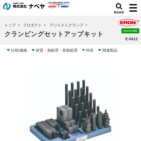
製品検索
トップ
プロダクト
アジャストクランプ
クランピングセットアップキット
E-9412
仕様/価格
材質・熱処理・表面処理
特長
関連製品