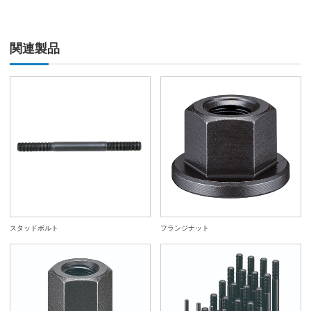
ST
ST
901065
CMG2220
22
M20x2.5
1set
ST
関連製品
ST
ST
901066
CMG2418
24
M18x2.5
1set
ST
ST
ST
901067
CMG2420
24
M20x2.5
1set
ST
ST
ST
901068
CMG2620
26
M20x2.5
1set
ST
ST
スタッドボルト
フランジナット
ST
901069
CMH2622
26
M22x2.5
1set
ST
ST
ST
901070
CMH2822
28
M22x2.5
1set
ST