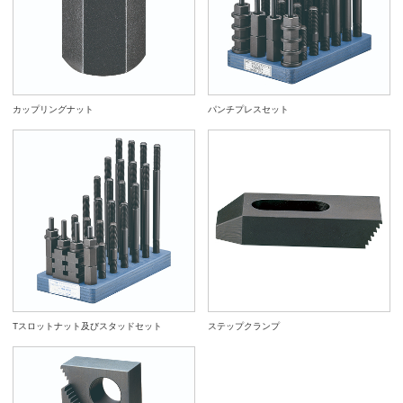
ST
ST
901071
CMH2824
28
M24x3
1set
ST
ST
カップリングナット
パンチプレスセット
Tスロットナット及びスタッドセット
ステップクランプ