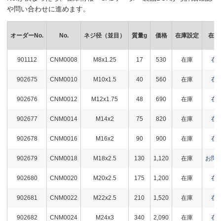
や問い合わせに進めます。
オーダーNo.
No.
ネジ径（並目）
質量g
価格
在庫設定
在庫
901112
CNM0008
M8x1.25
17
530
在庫
在
902675
CNM0010
M10x1.5
40
560
在庫
在
902676
CNM0012
M12x1.75
48
690
在庫
在
902677
CNM0014
M14x2
75
820
在庫
在
902678
CNM0016
M16x2
90
900
在庫
在
902679
CNM0018
M18x2.5
130
1,120
在庫
お問
902680
CNM0020
M20x2.5
175
1,200
在庫
在
902681
CNM0022
M22x2.5
210
1,520
在庫
在
902682
CNM0024
M24x3
340
2,090
在庫
在