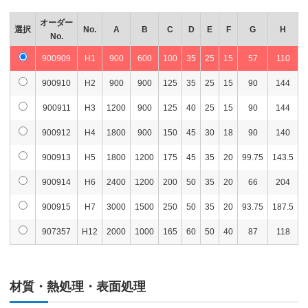
オーダー
選択
No.
A
B
C
D
E
F
G
H
No.
900909
H1
900
600
100
35
25
15
57
110
900910
H2
900
900
125
35
25
15
90
144
900911
H3
1200
900
125
40
25
15
90
144
900912
H4
1800
900
150
45
30
18
90
140
1
900913
H5
1800
1200
175
45
35
20
99.75
143.5
1
900914
H6
2400
1200
200
50
35
20
66
204
900915
H7
3000
1500
250
50
35
20
93.75
187.5
9
907357
H12
2000
1000
165
60
50
40
87
118
材質・熱処理・表面処理