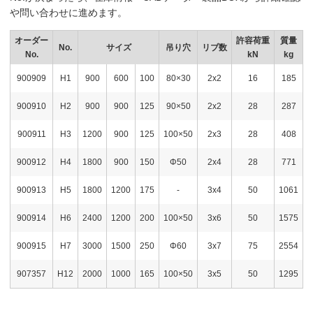
や問い合わせに進めます。
オーダー
許容荷重
質量
No.
サイズ
吊り穴
リブ数
No.
kN
kg
900909
H1
900
600
100
80×30
2x2
16
185
900910
H2
900
900
125
90×50
2x2
28
287
900911
H3
1200
900
125
100×50
2x3
28
408
900912
H4
1800
900
150
Φ50
2x4
28
771
1
900913
H5
1800
1200
175
-
3x4
50
1061
1
900914
H6
2400
1200
200
100×50
3x6
50
1575
2
900915
H7
3000
1500
250
Φ60
3x7
75
2554
3
907357
H12
2000
1000
165
100×50
3x5
50
1295