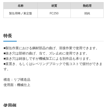
名称
材質
熱処理
製缶用蜂ノ巣定盤
FC250
焼鈍
特長
■製缶作業における鋼材部品の曲げ、溶接作業で使用できます。
■抜き穴は部材の曲げ、当て、ズレ止めに使用できます。
■抜き穴は鋳放しですが機械加工による別作品も承ります。
■直置き、もしくはレベリングブロックで低コストで据付ができま
す。
構造：リブ構造品
使用面：機械仕上
使用例