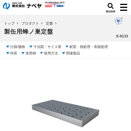
製品検索
トップ
プロダクト
定盤
製缶用蜂ノ巣定盤
E-9133
仕様/価格
寸法図・サイズ表
材質・熱処理・表面処理
特長
使用例
使用方法
関連製品