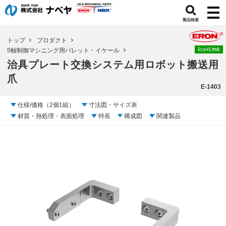
製品検索
トップ
プロダクト
5軸制御マシニング用パレット・イケール
治具プレート交換システム用ロボット搬送用
爪
E-1403
仕様/価格（2個1組）
寸法図・サイズ表
材質・熱処理・表面処理
特長
構成図
関連製品