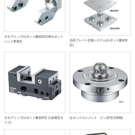
ネオグリップ(ロボット搬送対応)用ロボット
治具プレート交換システム(ロボット搬送対
ハンド専用爪
応)
ネオグリップ(ロボット搬送対応 口金固定タ
Q-ロックエレメント ピン(空圧式単動)
イプ)