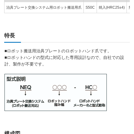
治具プレート交換システム用ロボット搬送用爪
S50C
焼入(HRC25±4)
無
特長
■ロボット搬送用治具プレートのロボットハンド爪です。
■ロボットハンドの型式に対応した専用設計なので、自社での設
計、製作が不要です。
構成図