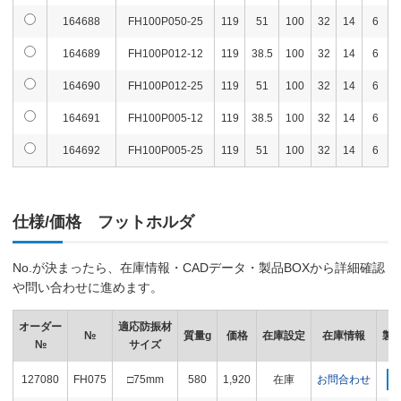
164688
FH100P050-25
119
51
100
32
14
6
164689
FH100P012-12
119
38.5
100
32
14
6
164690
FH100P012-25
119
51
100
32
14
6
164691
FH100P005-12
119
38.5
100
32
14
6
164692
FH100P005-25
119
51
100
32
14
6
仕様/価格 フットホルダ
No.が決まったら、在庫情報・CADデータ・製品BOXから詳細確認
や問い合わせに進めます。
オーダー
適応防振材
№
質量g
価格
在庫設定
在庫情報
製品
№
サイズ
127080
FH075
□75mm
580
1,920
在庫
お問合わせ