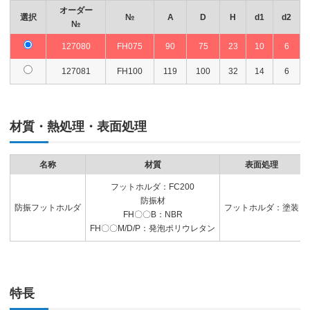
オーダー
選択
№
A
D
H
d1
d2
№
127080
FH075
90
75
23
10
6
127081
FH100
119
100
32
14
6
材質・熱処理・表面処理
名称
材質
表面処理
フットホルダ：FC200
防振材
防振フットホルダ
フットホルダ：塗装
FH〇〇B：NBR
FH〇〇M/D/P：発泡ポリウレタン
特長