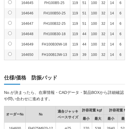
164645
FH100B5-25
119
51
100
32
14
6
164646
FH100B50-25
119
51
100
32
14
6
164647
FH100B32-25
119
51
100
32
14
6
164648
FH100B30-18
119
44
100
32
14
6
164649
FH100B30W-18
119
44
100
32
14
6
164650
FH100B13W-13
119
39
100
32
14
6
仕様/価格 防振パッド
No.が決まったら、在庫情報・CADデータ・製品BOXから詳細確認
や問い合わせに進めます。
許容荷重 kgf
許容荷重 N
適合ジャッキ
オーダー№
№
ベースサイズ
最小
最大
最小
最大
164600
FH075M970-12
φ75
270
538
2640
5280