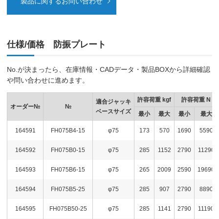
製品に関するお問い合わせ
仕様/価格 防振プレート
No.が決まったら、在庫情報・CADデータ・製品BOXから詳細確認
や問い合わせに進めます。
許容荷重 kgf
許容荷重 N
適合ジャッキ
オーダー№
№
ベースサイズ
最小
最大
最小
最大
164591
FH075B4-15
φ75
173
570
1690
5590
164592
FH075B0-15
φ75
285
1152
2790
11290
164593
FH075B6-15
φ75
265
2009
2590
19690
164594
FH075B5-25
φ75
285
907
2790
8890
164595
FH075B50-25
φ75
285
1141
2790
11190