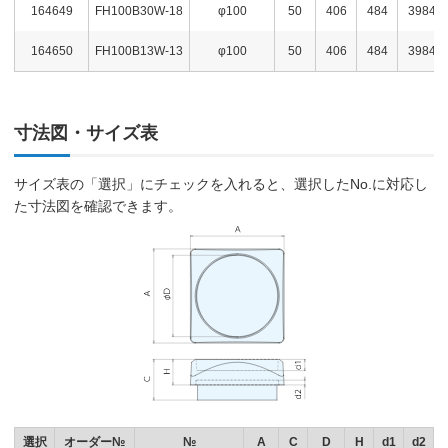
164649
FH100B30W-18
φ100
50
406
484
3984
164650
FH100B13W-13
φ100
50
406
484
3984
寸法図・サイズ表
サイズ表の「選択」にチェックを入れると、選択したNo.に対応し
た寸法図を確認できます。
選択
オーダー№
№
A
C
D
H
d1
d2