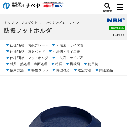
製品検索
トップ
プロダクト
レベリングユニット
防振フットホルダ
E-1133
仕様/価格 防振プレート
寸法図・サイズ表
仕様/価格 防振パッド
寸法図・サイズ表
仕様/価格 フットホルダ
寸法図・サイズ表
材質・熱処理・表面処理
特長
構成図
使用例
使用方法
特性グラフ
修理対応
選定方法
関連製品