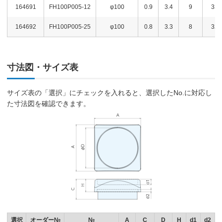
164691
FH100P005-12
φ100
0.9
3.4
9
33
164692
FH100P005-25
φ100
0.8
3.3
8
32
寸法図・サイズ表
サイズ表の「選択」にチェックを入れると、選択したNo.に対応し
た寸法図を確認できます。
選択
オーダー№
№
A
C
D
H
d1
d2