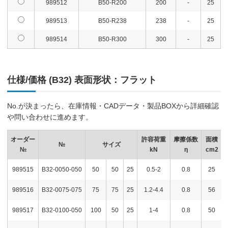
989512
B50-R200
200
-
25
989513
B50-R238
238
-
25
989514
B50-R300
300
-
25
仕様/価格 (B32) 表面形状：フラット
No.が決まったら、在庫情報・CADデータ・製品BOXから詳細確認
や問い合わせに進めます。
オーダー
許容荷重
摩擦係数
面積
№
サイズ
№
kN
η
cm2
989515
B32-0050-050
50
50
25
0.5-2
0.8
25
989516
B32-0075-075
75
75
25
1.2-4.4
0.8
56
989517
B32-0100-050
100
50
25
1-4
0.8
50