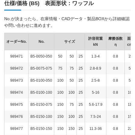
仕様/価格 (B5) 表面形状：ワッフル
No.が決まったら、在庫情報・CADデータ・製品BOXから詳細確認
や問い合わせに進めます。
許容荷重
摩擦係数
面積
オーダーNo.
No.
サイズ
kN
η
cm2
989471
B5-0050-050
50
50
25
1.3-4
0.8
25
989472
B5-0075-075
75
75
25
2.8-8.9
0.8
56
989473
B5-0100-050
100
50
25
2.5-8
0.8
50
989474
B5-0100-100
100
100
25
5-16
0.8
100
989475
B5-0150-075
150
75
25
5.6-17.9
0.8
112
989476
B5-0150-100
150
100
25
7.5-24
0.8
150
989477
B5-0150-150
150
150
25
11.3-36
0.8
225