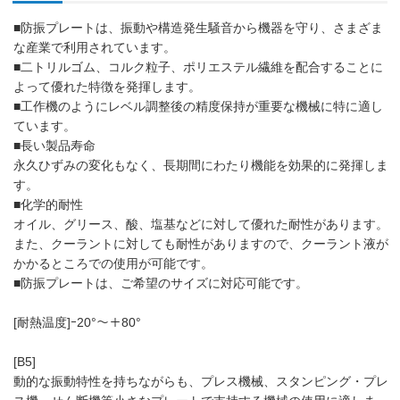
■防振プレートは、振動や構造発生騒音から機器を守り、さまざま
な産業で利用されています。
■二トリルゴム、コルク粒子、ポリエステル繊維を配合することに
よって優れた特徴を発揮します。
■工作機のようにレベル調整後の精度保持が重要な機械に特に適し
ています。
■長い製品寿命
永久ひずみの変化もなく、長期間にわたり機能を効果的に発揮しま
す。
■化学的耐性
オイル、グリース、酸、塩基などに対して優れた耐性があります。
また、クーラントに対しても耐性がありますので、クーラント液が
かかるところでの使用が可能です。
■防振プレートは、ご希望のサイズに対応可能です。
[耐熱温度]ｰ20°～＋80°
[B5]
動的な振動特性を持ちながらも、プレス機械、スタンピング・プレ