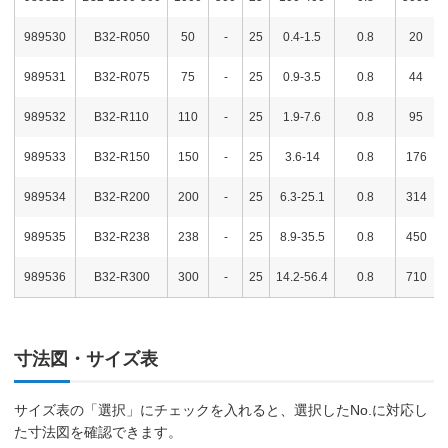
989530
B32-R050
50
-
25
0.4-1.5
0.8
20
989531
B32-R075
75
-
25
0.9-3.5
0.8
44
989532
B32-R110
110
-
25
1.9-7.6
0.8
95
989533
B32-R150
150
-
25
3.6-14
0.8
176
989534
B32-R200
200
-
25
6.3-25.1
0.8
314
989535
B32-R238
238
-
25
8.9-35.5
0.8
450
989536
B32-R300
300
-
25
14.2-56.4
0.8
710
寸法図・サイズ表
サイズ表の「選択」にチェックを入れると、選択したNo.に対応し
た寸法図を確認できます。