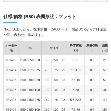
仕様/価格 (B50) 表面形状：フラット
No.が決まったら、在庫情報・CADデータ・製品BOXから詳細確認
や問い合わせに進めます。
オーダー
許容荷重
摩擦係数
面積
№
サイズ
№
kN
η
cm2
989493
B50-0050-050
50
50
25
1.3-5
0.8
25
989494
B50-0075-075
75
75
25
2.8-11.2
0.8
56
989495
B50-0100-050
100
50
25
2.5-10
0.8
50
989496
B50-0100-100
100
100
25
5-20
0.8
100
989497
B50-0150-075
150
75
25
5.6-22.5
0.8
112
989498
B50-0150-100
150
100
25
7.5-36
0.8
150