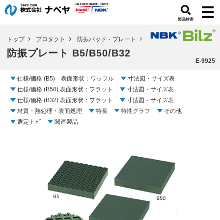
製品検索
トップ
プロダクト
防振パッド・プレート
防振プレート B5/B50/B32
E-9925
仕様/価格 (B5) 表面形状：ワッフル
寸法図・サイズ表
仕様/価格 (B50) 表面形状：フラット
寸法図・サイズ表
仕様/価格 (B32) 表面形状：フラット
寸法図・サイズ表
材質・熱処理・表面処理
特長
特性グラフ
その他
選定ナビ
関連製品