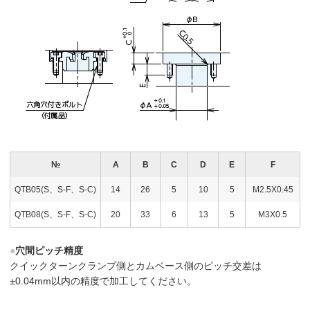
№
A
B
C
D
E
F
QTB05(S、S-F、S-C)
14
26
5
10
5
M2.5X0.45
QTB08(S、S-F、S-C)
20
33
6
13
5
M3X0.5
●
穴間ピッチ精度
クイックターンクランプ側とカムベース側のピッチ交差は
±0.04mm以内の精度で加工してください。