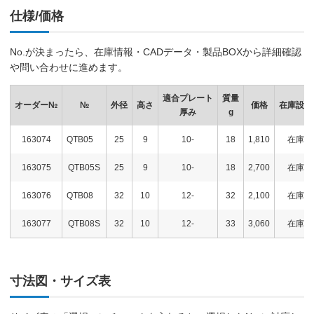
仕様/価格
No.が決まったら、在庫情報・CADデータ・製品BOXから詳細確認
や問い合わせに進めます。
適合プレート
質量
オーダー№
№
外径
高さ
価格
在庫設定
厚み
g
163074
QTB05
25
9
10-
18
1,810
在庫
163075
QTB05S
25
9
10-
18
2,700
在庫
163076
QTB08
32
10
12-
32
2,100
在庫
163077
QTB08S
32
10
12-
33
3,060
在庫
寸法図・サイズ表