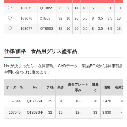
163075
QTB05S
25
9
14
4.5
5
3
3
10
163076
QTB08
32
10
20
5.5
8
3.5
3.5
13
163077
QTB08S
32
10
20
5.5
8
3.5
3.5
13
仕様/価格 食品用グリス塗布品
No.が決まったら、在庫情報・CADデータ・製品BOXから詳細確認
や問い合わせに進めます。
適合プレート
質量
オーダー№
№
外径
高さ
価格
在庫設
厚み
g
167544
QTB05S-F
25
9
10-
18
3,470
×
167545
QTB08S-F
32
10
12-
33
3,830
×