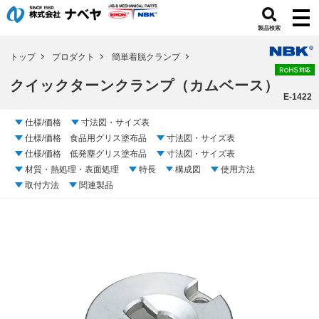
製品検索
トップ
プロダクト
簡単着脱クランプ
クイックターンクランプ（カムベース）
E-1422
仕様/価格
寸法図・サイズ表
仕様/価格 食品用グリス塗布品
寸法図・サイズ表
仕様/価格 低発塵グリス塗布品
寸法図・サイズ表
材質・熱処理・表面処理
特長
構成図
使用方法
取付方法
関連製品