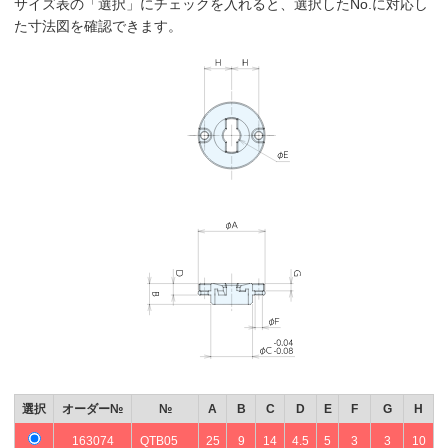
サイズ表の「選択」にチェックを入れると、選択したNo.に対応し
た寸法図を確認できます。
選択
オーダー№
№
A
B
C
D
E
F
G
H
163074
QTB05
25
9
14
4.5
5
3
3
10