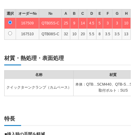
選択
オーダー№
№
A
B
C
D
E
F
G
H
167509
QTB05S-C
25
9
14
4.5
5
3
3
10
167510
QTB08S-C
32
10
20
5.5
8
3.5
3.5
13
材質・熱処理・表面処理
名称
材質
本体：QTB…SCM440、QTB-S…SU
クイックターンクランプ（カムベース）
取付ボルト：SUS
特長
■挿入時の手間を軽減