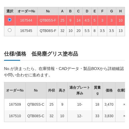
選択
オーダー№
№
A
B
C
D
E
F
G
H
167544
QTB05S-F
25
9
14
4.5
5
3
3
10
167545
QTB08S-F
32
10
20
5.5
8
3.5
3.5
13
仕様/価格 低発塵グリス塗布品
No.が決まったら、在庫情報・CADデータ・製品BOXから詳細確認
や問い合わせに進めます。
適合プレート
質量
オーダー№
№
外径
高さ
価格
在庫設
厚み
g
167509
QTB05S-C
25
9
10-
18
3,470
×
167510
QTB08S-C
32
10
12-
33
3,830
×